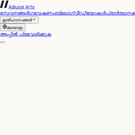
Adiyogi Arts
സേവനങ്ങൾ
ഗവേഷണം
ബ്ലോഗ്
വീഡിയോകൾ
പ്രാർത്ഥന
ഇതിഹാസങ്ങൾ
മലയാളം
ആപ്പിൽ പ്രവേശിക്കുക
▶
അധ്യായം
1
·
ശ്ലോകം
1
धृतराष्ट्र उवाच |