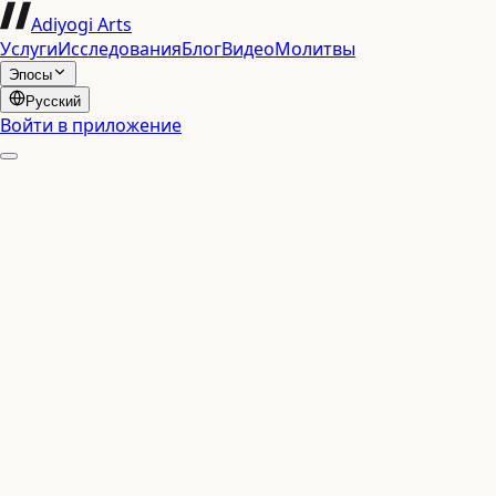
Adiyogi Arts
Услуги
Исследования
Блог
Видео
Молитвы
Эпосы
Русский
Войти в приложение
▶
Глава
1
·
Стих
1
धृतराष्ट्र उवाच |