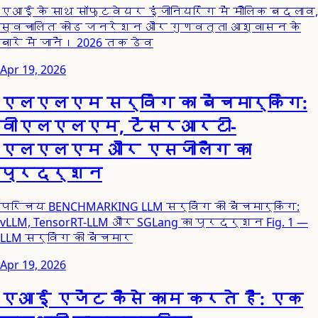
एआई के साथ सॉफ्टवेयर इंजीनियरिंग में मौलिक बदलाव,
स्वचालित कोड जनरेशन और गुणवत्ता आश्वासन के
बारे में जानें। 2026 तक डेव
Apr 19, 2026
एलएलएम सर्विंग का बेंचमार्किंग:
वीएलएलएम, टेंसरआरटी-
एलएलएम और एसजीलैंग का
प्रदर्शन
परिचय BENCHMARKING LLM सर्विंग की बेंचमार्किंग:
vLLM, TensorRT-LLM और SGLang का प्रदर्शन Fig. 1 —
LLM सर्विंग की बेंचमार
Apr 19, 2026
एआई एजेंट कैसे काम करते हैं: एक