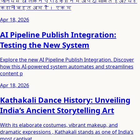
जीनियस था लेकिन प्रोडक्शन में आपदा साबित हुआ? यह
कहानी बहुत आम है। एक म
Apr 18, 2026
AI Pipeline Publish Integration:
Testing the New System
Explore the new AI Pipeline Publish Integration. Discover
how this AI-powered system automates and streamlines
content p
Apr 18, 2026
Kathakali Dance History: Unveiling
India’s Ancient Storytelling Art
With its elaborate costumes, vibrant makeup, and
dramatic expressions , Kathakali stands as one of India’s
most captivat