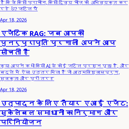
है कि वे किसी प्राचीन, किसी दिव्य चीज़ को अभिव्यक्त कर
रहे थे? जटिल पै
Apr 18, 2026
एजेंटिक RAG: जब आपकी
पुनर्प्राप्ति प्रणाली अपने आप
सोचती है
क्या आपने कभी किसी AI से कोई जटिल प्रश्न पूछा है, और
बदले में ऐसा उत्तर मिला है जो आत्मविश्वासपूर्ण,
सुवक्ता और पूरी तरह
Apr 18, 2026
उत्पादन के लिए तैयार एआई एजेंट:
स्केलेबल समाधानों का निर्माण और
परिनियोजन