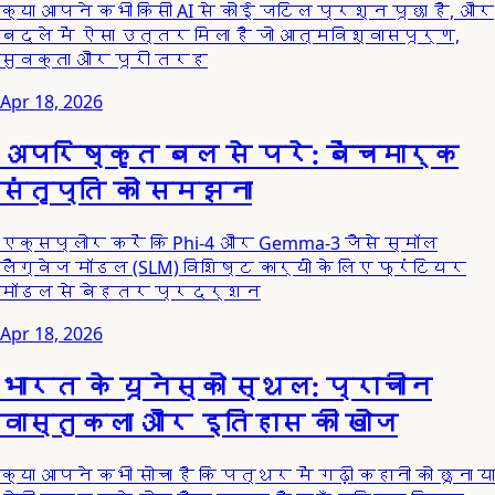
क्या आपने कभी किसी AI से कोई जटिल प्रश्न पूछा है, और
बदले में ऐसा उत्तर मिला है जो आत्मविश्वासपूर्ण,
सुवक्ता और पूरी तरह
Apr 18, 2026
अपरिष्कृत बल से परे: बेंचमार्क
संतृप्ति को समझना
एक्सप्लोर करें कि Phi-4 और Gemma-3 जैसे स्मॉल
लैंग्वेज मॉडल (SLM) विशिष्ट कार्यों के लिए फ्रंटियर
मॉडल से बेहतर प्रदर्शन
Apr 18, 2026
भारत के यूनेस्को स्थल: प्राचीन
वास्तुकला और इतिहास की खोज
क्या आपने कभी सोचा है कि पत्थर में गढ़ी कहानी को छूना या