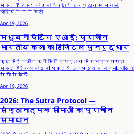
सकती है ? क्या कोड की पंक्तियाँ अनुष्ठान से जन्मी,
पीढ़ियों से माँ से बेटी
Apr 19, 2026
मधुबनी पेंटिंग एआई: प्राचीन
भारतीय कला का डिजिटल पुनरुद्धार
क्या कोई मशीन कभी किसी प्रार्थना को सचमुच समझ
सकती है? क्या कोड की पंक्तियाँ अनुष्ठान से जन्मी, पीढ़ियों
से माँ से बेटी
Apr 19, 2026
2026: The Sutra Protocol —
संज्ञानात्मक सीमाओं का प्राचीन
समाधान