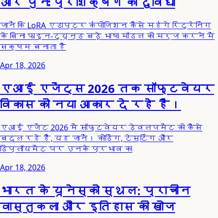
और पुनः प्रशिक्षण की दुविधा
जानें कि LoRA एडाप्टर कंपोजिशन कैसे महंगे रिट्रेनिंग
के बिना फाइन-ट्यून्ड बड़े भाषा मॉडल को मर्ज करने में
सक्षम बनाता है
Apr 18, 2026
एआई एजेंट्स 2026 तक सॉफ्टवेयर
विकास को नया आकार दे रहे हैं।
एआई एजेंट 2026 में सॉफ्टवेयर डेवलपमेंट को कैसे
बदल रहे हैं, यह जानें। कोडिंग, टेस्टिंग और
डिप्लॉयमेंट पर उनके प्रभाव का
Apr 18, 2026
भारत के यूनेस्को स्थल: प्राचीन
वास्तुकला और इतिहास की खोज