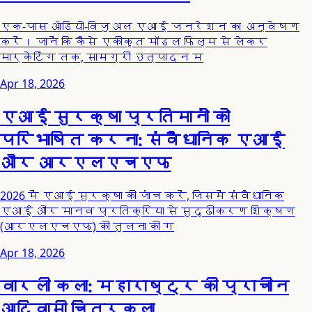
एक-पास ऑडियो-विजुअल एआई जनरेशन का अन्वेषण
करें। जानें कि कैसे एकीकृत मॉडल फिल्म से लेकर
मार्केटिंग तक, सामग्री उत्पादन म
Apr 18, 2026
एआई सुरक्षा प्रतिमानों को
परिभाषित करना: संवैधानिक एआई
और आरएलएचएफ
2026 में एआई सुरक्षा की जांच करें, जिसमें संवैधानिक
एआई और मानव प्रतिक्रिया से सुदृढीकरण शिक्षण
(आरएलएचएफ) की तुलना की ग
Apr 18, 2026
वारली कला: महाराष्ट्र की प्राचीन
आदिवासी चित्रकला