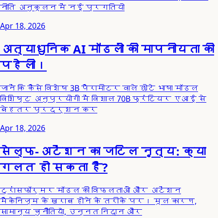
नीति अनुकूलन में नई प्रगतियो
Apr 18, 2026
अत्याधुनिक AI मॉडलों की मापनीयता की
पहेली।
जानें कि कैसे विशेष 3B पैरामीटर वाले छोटे भाषा मॉडल
विशिष्ट अनुप्रयोगों में विशाल 70B फ्रंटियर एआई से
बेहतर प्रदर्शन कर
Apr 18, 2026
सेल्फ-अटेंशन का जटिल नृत्य: क्या
गलत हो सकता है?
ट्रांसफॉर्मर मॉडल की विफलताओं और अटेंशन
मैकेनिज्म के खराब होने के तरीके पर। मूल कारण,
सामान्य चुनौतियाँ, उन्नत निदान और