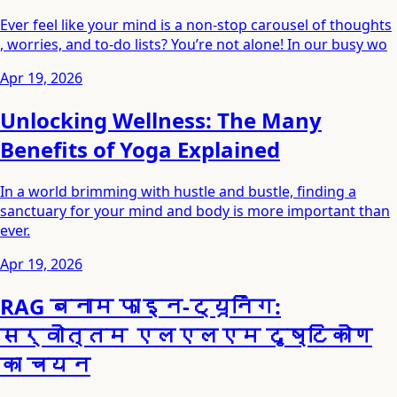
Ever feel like your mind is a non-stop carousel of thoughts
, worries, and to-do lists? You’re not alone! In our busy wo
Apr 19, 2026
Unlocking Wellness: The Many
Benefits of Yoga Explained
In a world brimming with hustle and bustle, finding a
sanctuary for your mind and body is more important than
ever.
Apr 19, 2026
RAG बनाम फाइन-ट्यूनिंग:
सर्वोत्तम एलएलएम दृष्टिकोण
का चयन