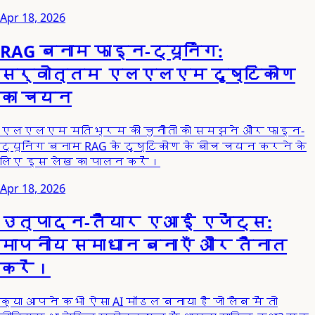
Apr 18, 2026
RAG बनाम फाइन-ट्यूनिंग:
सर्वोत्तम एलएलएम दृष्टिकोण
का चयन
एलएलएम मतिभ्रम की चुनौती को समझने और फाइन-
ट्यूनिंग बनाम RAG के दृष्टिकोण के बीच चयन करने के
लिए इस लेख का पालन करें।
Apr 18, 2026
उत्पादन-तैयार एआई एजेंट्स:
मापनीय समाधान बनाएँ और तैनात
करें।
क्या आपने कभी ऐसा AI मॉडल बनाया है जो लैब में तो