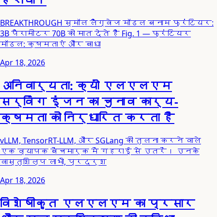
BREAKTHROUGH स्मॉल लैंग्वेज मॉडल बनाम फ्रंटियर:
3B पैरामीटर 70B को मात देते हैं Fig. 1 — फ्रंटियर
मॉडल: क्षमताएं और बाधा
Apr 18, 2026
अनिवार्यता: क्यों एलएलएम
सर्विंग इंजन का चुनाव कार्य-
क्षमता को निर्धारित करता है
vLLM, TensorRT-LLM, और SGLang की तुलना करने वाले
एक व्यापक बेंचमार्क में गहराई से उतरें। उनके
वास्तुशिल्प लाभों, प्रदर्श
Apr 18, 2026
विशेषीकृत एलएलएम का प्रसार