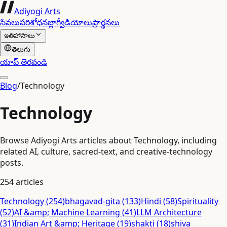
Adiyogi Arts
సేవలు
పరిశోధన
బ్లాగ్
వీడియోలు
ప్రార్థనలు
ఇతిహాసాలు
తెలుగు
యాప్ తెరవండి
Blog
/
Technology
Technology
Browse Adiyogi Arts articles about Technology, including
related AI, culture, sacred-text, and creative-technology
posts.
254
articles
Technology
(
254
)
bhagavad-gita
(
133
)
Hindi
(
58
)
Spirituality
(
52
)
AI &amp; Machine Learning
(
41
)
LLM Architecture
(
31
)
Indian Art &amp; Heritage
(
19
)
shakti
(
18
)
shiva