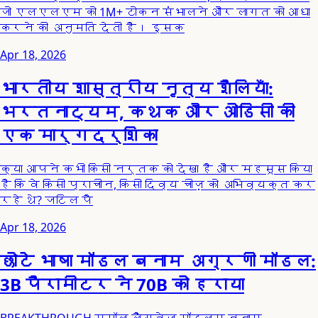
जो एलएलएम को 1M+ टोकन संभालने और लागत को आधा
करने की अनुमति देती है। इसक
Apr 18, 2026
भारतीय शास्त्रीय नृत्य शैलियाँ:
भरतनाट्यम, कथक और ओडिसी की
एक मार्गदर्शिका
क्या आपने कभी किसी नर्तक को देखा है और महसूस किया
है कि वे किसी प्राचीन, किसी दिव्य चीज़ को अभिव्यक्त कर
रहे थे? जटिल पै
Apr 18, 2026
छोटे भाषा मॉडल बनाम अग्रणी मॉडल:
3B पैरामीटर ने 70B को हराया
BREAKTHROUGH स्मॉल लैंग्वेज मॉडल्स बनाम