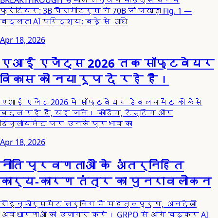
फ्रंटियर: 3B पैरामीटर्स ने 70B को पछाड़ा Fig. 1 —
बदलता AI परिदृश्य: बड़े से अधि
Apr 18, 2026
एआई एजेंट्स 2026 तक सॉफ्टवेयर
विकास को नया रूप दे रहे हैं।
एआई एजेंट 2026 में सॉफ्टवेयर डेवलपमेंट को कैसे
बदल रहे हैं, यह जानें। कोडिंग, टेस्टिंग और
डिप्लॉयमेंट पर उनके प्रभाव का
Apr 18, 2026
नीति प्रवणताओं के अंतर्निहित
कार्य-कारण तंत्र का पुनरावलोकन
रीइन्फोर्समेंट लर्निंग में महत्वपूर्ण, अनदेखी
अवधारणाओं को उजागर करें। GRPO से आगे बढ़कर AI