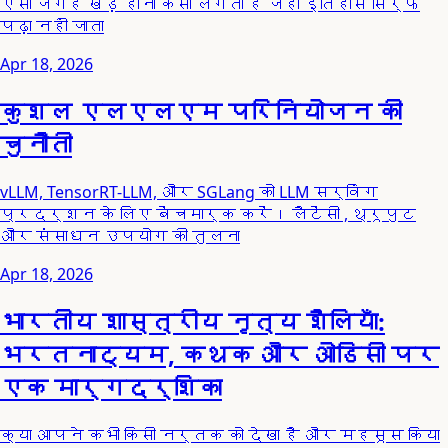
ऐसी जगह खड़े होना कैसा लगता है जहाँ इतिहास सिर्फ
पढ़ा नहीं जाता
Apr 18, 2026
कुशल एलएलएम परिनियोजन की
चुनौती
vLLM, TensorRT-LLM, और SGLang को LLM सर्विंग
प्रदर्शन के लिए बेंचमार्क करें। लैटेंसी , थ्रूपुट
और संसाधन उपयोग की तुलना
Apr 18, 2026
भारतीय शास्त्रीय नृत्य शैलियाँ:
भरतनाट्यम, कथक और ओडिसी पर
एक मार्गदर्शिका
क्या आपने कभी किसी नर्तक को देखा है और महसूस किया