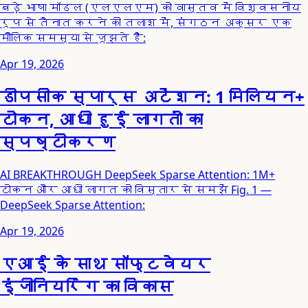
बड़े भाषा मॉडल (एलएलएम) को वास्तव में विश्वसनीय
रूप से तैनात करने की तलाश में, संगठन अक्सर एक
मौलिक समस्या से जूझते हैं:
Apr 19, 2026
डीपसीक स्पार्स अटेंशन: 1 मिलियन+
टोकन, आधी हुई लागतों का
स्पष्टीकरण
AI BREAKTHROUGH DeepSeek Sparse Attention: 1M+
टोकन और आधी लागत को विस्तार से समझें Fig. 1 —
DeepSeek Sparse Attention:
Apr 19, 2026
एआई के साथ सॉफ्टवेयर
इंजीनियरिंग का विकास