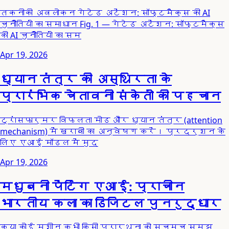
तकनीकी अवलोकन गेटेड अटेंशन: सॉफ्टमैक्स की AI
चुनौतियों का समाधान Fig. 1 — गेटेड अटेंशन: सॉफ्टमैक्स
की AI चुनौतियों का सम
Apr 19, 2026
ध्यान तंत्र की अस्थिरता के
प्रारंभिक चेतावनी संकेतों की पहचान
ट्रांसफार्मर विफलता मोड और ध्यान तंत्र (attention
mechanism) में खराबी का अन्वेषण करें। प्रदर्शन के
लिए एआई मॉडल में मुद
Apr 19, 2026
मधुबनी पेंटिंग एआई: प्राचीन
भारतीय कला का डिजिटल पुनरुद्धार
क्या कोई मशीन कभी किसी प्रार्थना को सचमुच समझ