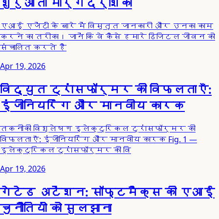
शुरुआती मार्गदर्शिका
एआई एजेंटों के बारे में विस्तृत जानकारी और उनका काम
करने का तरीका। जानें कि वे कैसे हमारे डिजिटल जीवन को
संचालित करते है
Apr 19, 2026
विद्युत ट्रांसफॉर्मर की विफलताएँ:
इंजीनियरिंग और मानवीय कारक
तकनीकी विश्लेषण इलेक्ट्रिकल ट्रांसफॉर्मर की
विफलताएँ: इंजीनियरिंग और मानवीय कारक Fig. 1 —
इलेक्ट्रिकल ट्रांसफॉर्मर की वि
Apr 19, 2026
गेटेड अटेंशन: सॉफ्टमैक्स की एआई
चुनौतियों को सुलझाना