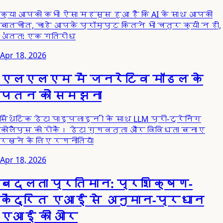
क्या आपको कभी ऐसा महसूस हुआ है कि AI के साथ आपकी
बातचीत, चाहे आपके प्रॉम्प्ट कितने भी चतुर क्यों न हों,
अंततः एक गतिरोध
Apr 18, 2026
एलएलएम में जनरेटिव मॉडल के
पतन को समझना
सिंथेटिक डेटा पाइपलाइन ों के साथ LLM प्री-ट्रेनिंग
कोलैप्स को रोकें। डेटा गुणवत्ता और विविधता बनाए
रखने के लिए रणनीतियाँ
Apr 18, 2026
बदलता प्रतिमान: प्रशिक्षण-
केंद्रित एआई से अनुमान-प्रधान
एआई की ओर