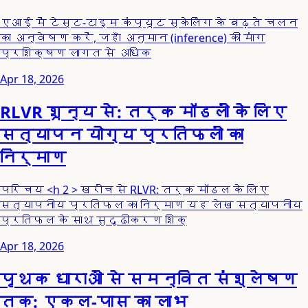
एआई में टेस्ट-टाइम कंप्यूट स्केलिंग के बढ़ते चलन
का अन्वेषण करें, जहाँ अनुमान (inference) की मांग
प्रशिक्षण लागत से अधिक
Apr 18, 2026
RLVR शून्य से: तर्क मॉडलों के लिए
सत्यापन योग्य प्रतिफलों का
निर्माण
परिचय <h 2 > खरोंच से RLVR: तर्क मॉडल के लिए
सत्यापनीय प्रतिफल का निर्माण यह लेख सत्यापनीय
प्रतिफल के साथ सुदृढीकरण शिक्
Apr 18, 2026
पृथक धाराओं से समन्वित संश्लेषण
तक: एकल-पास का लाभ