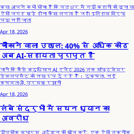
क्या आपने कभी सोचा है कि पत्थर में गढ़ी कहानी को छूना या
ऐसी जगह खड़े होना कैसा लगता है जहाँ इतिहास सिर्फ
पढ़ा नहीं जाता
Apr 18, 2026
चौंकाने वाला उछाल: 40% से अधिक कोड
अब AI-सहायता प्राप्त है
जानें कि कैसे बुद्धिमान AI एजेंट 2026 तक सॉफ्टवेयर
डेवलपमेंट को नया रूप दे रहे हैं। दक्षता, नई
क्षमताओं, प्रमुख रुझानों
Apr 18, 2026
लंबे संदर्भों में सघन ध्यान का
अवरोध
डीपसीक स्पार्स अटेंशन की खोज करें, एक ऐसी तकनीक