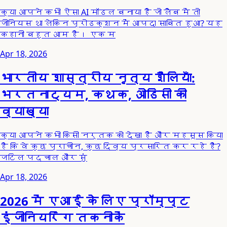
क्या आपने कभी ऐसा AI मॉडल बनाया है जो लैब में तो
जीनियस था लेकिन प्रोडक्शन में आपदा साबित हुआ? यह
कहानी बहुत आम है। एक म
Apr 18, 2026
भारतीय शास्त्रीय नृत्य शैलियाँ:
भरतनाट्यम, कथक, ओडिसी की
व्याख्या
क्या आपने कभी किसी नर्तक को देखा है और महसूस किया
है कि वे कुछ प्राचीन, कुछ दिव्य प्रसारित कर रहे हैं?
जटिल पदचाल और सुं
Apr 18, 2026
2026 में एआई के लिए प्रॉम्प्ट
इंजीनियरिंग तकनीकें