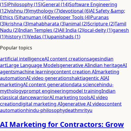
(
15
)
Philosophy
(
15
)
General
(
14
)
Software Engineering
(
12
)
vishnu
(
9
)
mythology
(
7
)
devotional
(
6
)
AI Safety &amp;
Ethics
(
5
)
hanuman
(
4
)
Developer Tools
(
4
)
Puranas
(
3
)
krishna
(
3
)
mahabharata
(
3
)
animal
(
2
)
Scripture
(
2
)
Tamil
Nadu
(
2
)
Indian Temples
(
2
)
All India
(
2
)
local-deity
(
1
)
ganesh
(
1
)
history
(
1
)
Vedas
(
1
)
upanishads
(
1
)
Popular topics
artificial intelligence
AI content creation
sages
indian
art
Large Language Models
generative AI
indian heritage
AI
agents
machine learning
content creation AI
marketing
automation
AI video generation
shakti
agentic AI
AI
marketing
AI content generation
data science
hindu-
mythology
prompt engineering
model training
Indian
classical dance
warrior
AI marketing tools
AI video
creation
digital marketing AI
generative AI video
content
automation
hindu-philosophy
death
mrityu
AI Marketing for Contractors: Grow