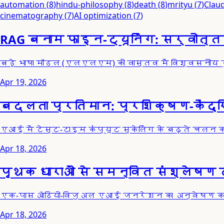
automation
(
8
)
hindu-philosophy
(
8
)
death
(
8
)
mrityu
(
7
)
Clau
cinematography
(
7
)
AI optimization
(
7
)
RAG बनाम फाइन-ट्यूनिंग: सर्वोत
बड़े भाषा मॉडल (एलएलएम) को वास्तव में विश्वसनीय र
Apr 19, 2026
बदलता प्रतिमान: प्रशिक्षण-केंद
एआई में टेस्ट-टाइम कंप्यूट स्केलिंग के बढ़ते चलन का
Apr 18, 2026
पृथक धाराओं से समन्वित संश्लेषण
एक-पास ऑडियो-विजुअल एआई जनरेशन का अन्वेषण करें। 
Apr 18, 2026