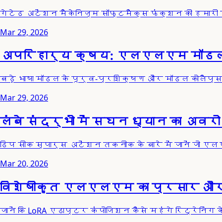
गेटेड अटेंशन मैकेनिज्म सॉफ्टमैक्स फंक्शन की हमारी 
Mar 29, 2026
अपरिहार्य क्षय: एलएलएम मॉडल 
बड़े भाषा मॉडल के पूर्व-प्रशिक्षण और मॉडल कोलैप्स
Mar 29, 2026
लंबे संदर्भों में सघन ध्यान का अवर
डिप सीक स्पार्स अटेंशन तकनीक के बारे में जानें जो
Mar 20, 2026
विशेषीकृत एलएलएम का प्रसार और प
जानें कि LoRA एडाप्टर कंपोजिशन कैसे महंगे रिट्रेनिंग