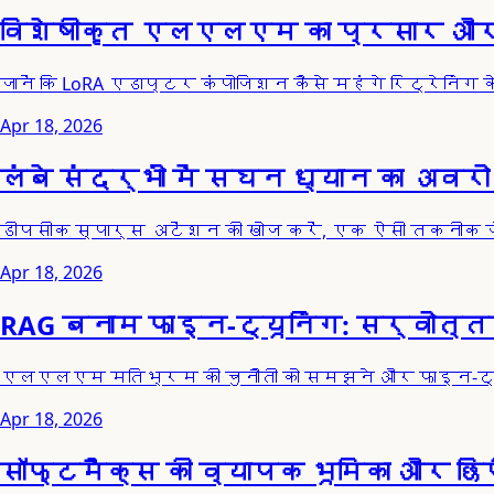
विशेषीकृत एलएलएम का प्रसार और प
जानें कि LoRA एडाप्टर कंपोजिशन कैसे महंगे रिट्रेनिंग
Apr 18, 2026
लंबे संदर्भों में सघन ध्यान का अवर
डीपसीक स्पार्स अटेंशन की खोज करें, एक ऐसी तकनीक
Apr 18, 2026
RAG बनाम फाइन-ट्यूनिंग: सर्वोत
एलएलएम मतिभ्रम की चुनौती को समझने और फाइन-ट्यून
Apr 18, 2026
सॉफ्टमैक्स की व्यापक भूमिका और छिप