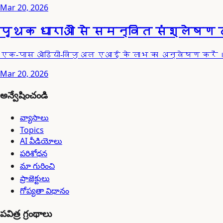
Mar 20, 2026
पृथक धाराओं से समन्वित संश्लेषण
एक-पास ऑडियो-विजुअल एआई के लाभ का अन्वेषण करें।
Mar 20, 2026
అన్వేషించండి
వ్యాసాలు
Topics
AI వీడియోలు
పరిశోధన
మా గురించి
ప్రాజెక్టులు
గోప్యతా విధానం
పవిత్ర గ్రంథాలు