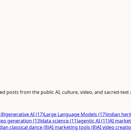
ed posts from the public AI, culture, video, and sacred-text 
18
)
generative AI
(
17
)
Large Language Models
(
17
)
indian her
deo generation
(
13
)
data science
(
11
)
agentic AI
(
11
)
AI market
dian classical dance
(
8
)
AI marketing tools
(
8
)
AI video creati