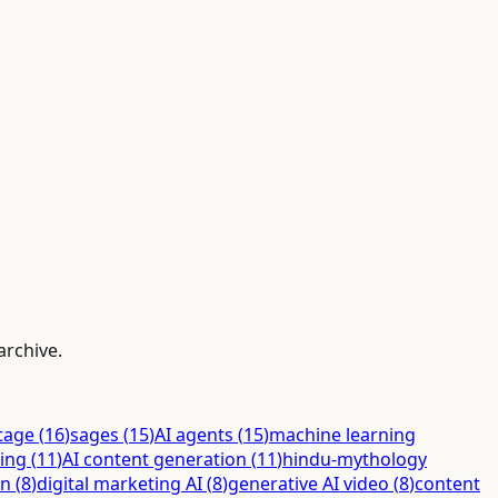
archive.
itage
(
16
)
sages
(
15
)
AI agents
(
15
)
machine learning
ing
(
11
)
AI content generation
(
11
)
hindu-mythology
on
(
8
)
digital marketing AI
(
8
)
generative AI video
(
8
)
content