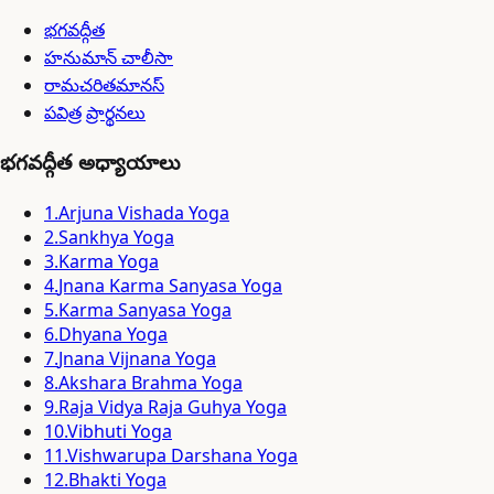
భగవద్గీత
హనుమాన్ చాలీసా
రామచరితమానస్
పవిత్ర ప్రార్థనలు
భగవద్గీత అధ్యాయాలు
1
.
Arjuna Vishada Yoga
2
.
Sankhya Yoga
3
.
Karma Yoga
4
.
Jnana Karma Sanyasa Yoga
5
.
Karma Sanyasa Yoga
6
.
Dhyana Yoga
7
.
Jnana Vijnana Yoga
8
.
Akshara Brahma Yoga
9
.
Raja Vidya Raja Guhya Yoga
10
.
Vibhuti Yoga
11
.
Vishwarupa Darshana Yoga
12
.
Bhakti Yoga