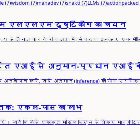
de
(
7
)
wisdom
(
7
)
mahadev
(
7
)
shakti
(
7
)
LLMs
(
7
)
actionpacked
्तम एलएलएम दृष्टिकोण का चयन
ूप से तैनात करने की तलाश में, संगठन अक्सर एक मौलिक
्रित एआई से अनुमान-प्रधान एआई 
 अन्वेषण करें, जहाँ अनुमान (inference) की मांग प्रश
 तक: एकल-पास का लाभ
जानें कि कैसे एकीकृत मॉडल फिल्म से लेकर मार्केटि