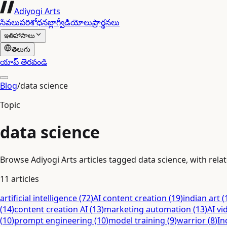
Adiyogi Arts
సేవలు
పరిశోధన
బ్లాగ్
వీడియోలు
ప్రార్థనలు
ఇతిహాసాలు
తెలుగు
యాప్ తెరవండి
Blog
/
data science
Topic
data science
Browse Adiyogi Arts articles tagged data science, with relat
11
articles
artificial intelligence
(
72
)
AI content creation
(
19
)
indian art
(
(
14
)
content creation AI
(
13
)
marketing automation
(
13
)
AI vi
(
10
)
prompt engineering
(
10
)
model training
(
9
)
warrior
(
8
)
In