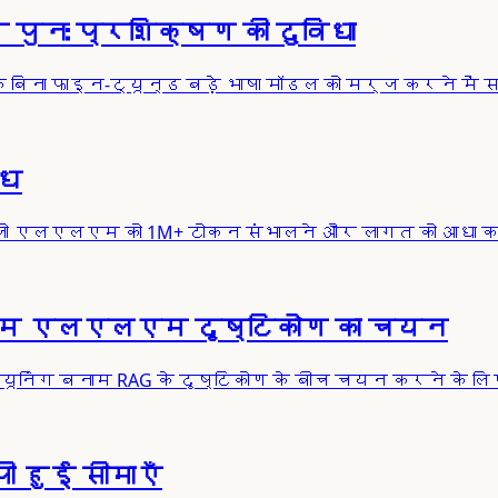
ुनः प्रशिक्षण की दुविधा
 के बिना फाइन-ट्यून्ड बड़े भाषा मॉडल को मर्ज करने में
ोध
 जो एलएलएम को 1M+ टोकन संभालने और लागत को आधा क
्तम एलएलएम दृष्टिकोण का चयन
िंग बनाम RAG के दृष्टिकोण के बीच चयन करने के लि
ी हुई सीमाएँ