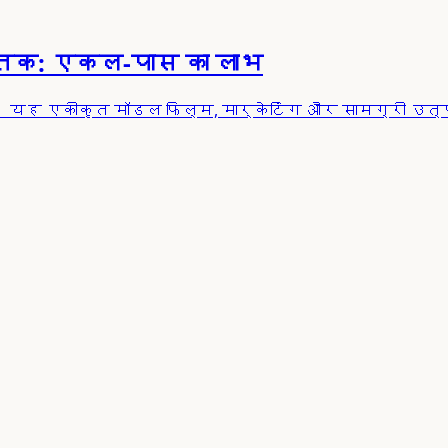
 तक: एकल-पास का लाभ
 यह एकीकृत मॉडल फिल्म, मार्केटिंग और सामग्री उत्