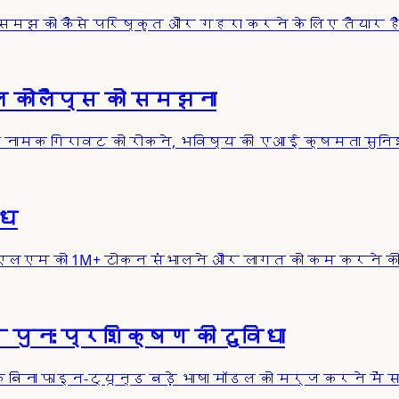
समझ को कैसे परिष्कृत और गहरा करने के लिए तैयार हैं,
कोलैप्स को समझना
 नामक गिरावट को रोकने, भविष्य की एआई क्षमता सुनिश्
ोध
 एलएलएम को 1M+ टोकन संभालने और लागत को कम करने की
ुनः प्रशिक्षण की दुविधा
 के बिना फाइन-ट्यून्ड बड़े भाषा मॉडल को मर्ज करने में