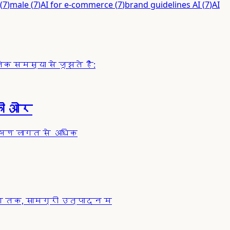
(
7
)
male
(
7
)
AI for e-commerce
(
7
)
brand guidelines AI
(
7
)
AI
 समस्या से जूझते हैं:
की ओर
िक्षण लागत से अधिक
ंग तक, सामग्री उत्पादन म