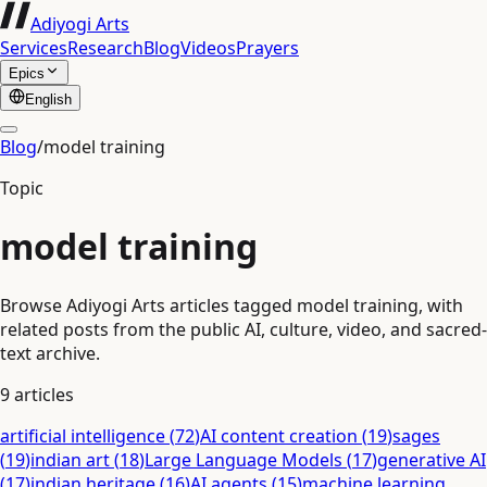
Adiyogi Arts
Services
Research
Blog
Videos
Prayers
Epics
English
Blog
/
model training
Topic
model training
Browse Adiyogi Arts articles tagged model training, with
related posts from the public AI, culture, video, and sacred-
text archive.
9
articles
artificial intelligence
(
72
)
AI content creation
(
19
)
sages
(
19
)
indian art
(
18
)
Large Language Models
(
17
)
generative AI
(
17
)
indian heritage
(
16
)
AI agents
(
15
)
machine learning