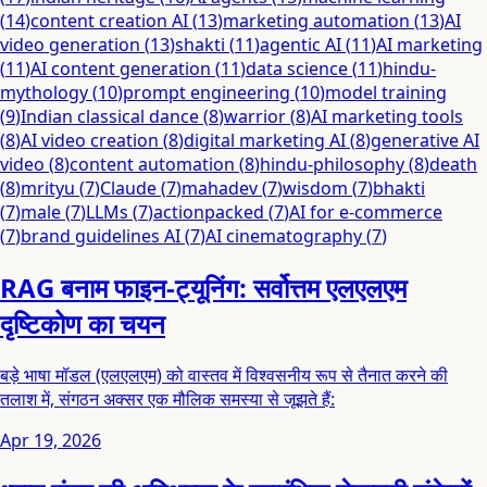
(
14
)
content creation AI
(
13
)
marketing automation
(
13
)
AI
video generation
(
13
)
shakti
(
11
)
agentic AI
(
11
)
AI marketing
(
11
)
AI content generation
(
11
)
data science
(
11
)
hindu-
mythology
(
10
)
prompt engineering
(
10
)
model training
(
9
)
Indian classical dance
(
8
)
warrior
(
8
)
AI marketing tools
(
8
)
AI video creation
(
8
)
digital marketing AI
(
8
)
generative AI
video
(
8
)
content automation
(
8
)
hindu-philosophy
(
8
)
death
(
8
)
mrityu
(
7
)
Claude
(
7
)
mahadev
(
7
)
wisdom
(
7
)
bhakti
(
7
)
male
(
7
)
LLMs
(
7
)
actionpacked
(
7
)
AI for e-commerce
(
7
)
brand guidelines AI
(
7
)
AI cinematography
(
7
)
RAG बनाम फाइन-ट्यूनिंग: सर्वोत्तम एलएलएम
दृष्टिकोण का चयन
बड़े भाषा मॉडल (एलएलएम) को वास्तव में विश्वसनीय रूप से तैनात करने की
तलाश में, संगठन अक्सर एक मौलिक समस्या से जूझते हैं:
Apr 19, 2026