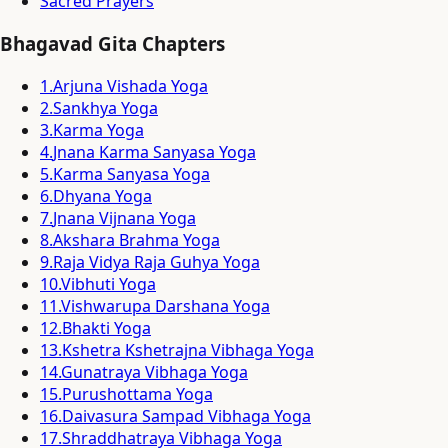
Sacred Prayers
Bhagavad Gita Chapters
1
.
Arjuna Vishada Yoga
2
.
Sankhya Yoga
3
.
Karma Yoga
4
.
Jnana Karma Sanyasa Yoga
5
.
Karma Sanyasa Yoga
6
.
Dhyana Yoga
7
.
Jnana Vijnana Yoga
8
.
Akshara Brahma Yoga
9
.
Raja Vidya Raja Guhya Yoga
10
.
Vibhuti Yoga
11
.
Vishwarupa Darshana Yoga
12
.
Bhakti Yoga
13
.
Kshetra Kshetrajna Vibhaga Yoga
14
.
Gunatraya Vibhaga Yoga
15
.
Purushottama Yoga
16
.
Daivasura Sampad Vibhaga Yoga
17
.
Shraddhatraya Vibhaga Yoga