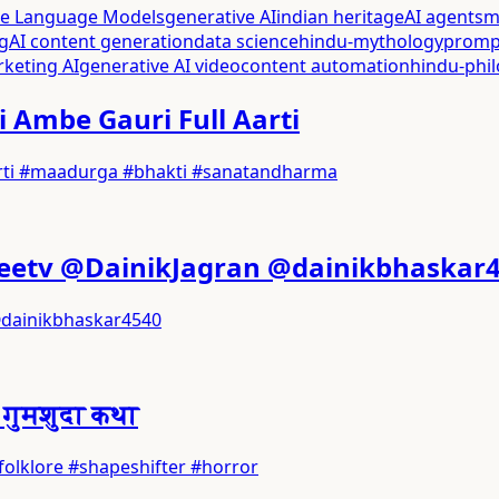
ge Language Models
generative AI
indian heritage
AI agents
m
g
AI content generation
data science
hindu-mythology
promp
rketing AI
generative AI video
content automation
hindu-phi
Jai Ambe Gauri Full Aarti
l Aarti #maadurga #bhakti #sanatandharma
jtak @zeetv @DainikJagran @dainikbhaskar
an @dainikbhaskar4540
 गुमशुदा कथा
i #folklore #shapeshifter #horror