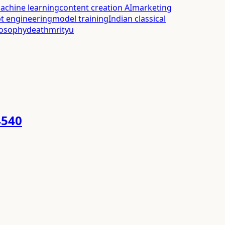
achine learning
content creation AI
marketing
t engineering
model training
Indian classical
losophy
death
mrityu
4540