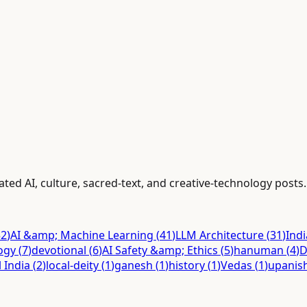
ated AI, culture, sacred-text, and creative-technology posts.
52
)
AI &amp; Machine Learning
(
41
)
LLM Architecture
(
31
)
Ind
ogy
(
7
)
devotional
(
6
)
AI Safety &amp; Ethics
(
5
)
hanuman
(
4
)
D
l India
(
2
)
local-deity
(
1
)
ganesh
(
1
)
history
(
1
)
Vedas
(
1
)
upanis