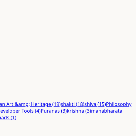
ian Art &amp; Heritage
(
19
)
shakti
(
18
)
shiva
(
15
)
Philosophy
eveloper Tools
(
4
)
Puranas
(
3
)
krishna
(
3
)
mahabharata
hads
(
1
)