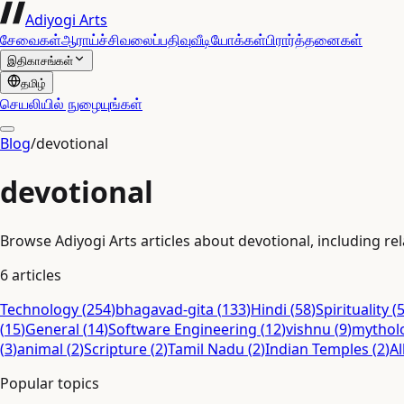
Adiyogi Arts
சேவைகள்
ஆராய்ச்சி
வலைப்பதிவு
வீடியோக்கள்
பிரார்த்தனைகள்
இதிகாசங்கள்
தமிழ்
செயலியில் நுழையுங்கள்
Blog
/
devotional
devotional
Browse Adiyogi Arts articles about devotional, including rel
6
articles
Technology
(
254
)
bhagavad-gita
(
133
)
Hindi
(
58
)
Spirituality
(
(
15
)
General
(
14
)
Software Engineering
(
12
)
vishnu
(
9
)
mythol
(
3
)
animal
(
2
)
Scripture
(
2
)
Tamil Nadu
(
2
)
Indian Temples
(
2
)
Al
Popular topics