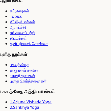
ஆராயுங்கள்
கட்டுரைகள்
Topics
AI வீடியோக்கள்
ஆராய்ச்சி
எங்களைப் பற்றி
திட்டங்கள்
தனியுரிமைக் கொள்கை
புனித நூல்கள்
பகவத்கீதை
ஹனுமான் சாலீசா
ராமசரிதமானஸ்
புனித பிரார்த்தனைகள்
பகவத்கீதை அத்தியாயங்கள்
1
.
Arjuna Vishada Yoga
2
.
Sankhya Yoga