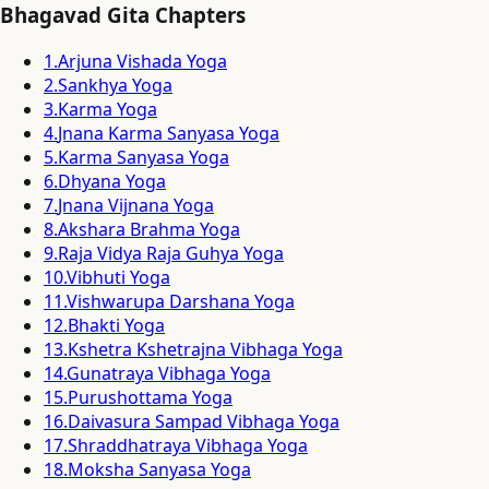
Bhagavad Gita Chapters
1
.
Arjuna Vishada Yoga
2
.
Sankhya Yoga
3
.
Karma Yoga
4
.
Jnana Karma Sanyasa Yoga
5
.
Karma Sanyasa Yoga
6
.
Dhyana Yoga
7
.
Jnana Vijnana Yoga
8
.
Akshara Brahma Yoga
9
.
Raja Vidya Raja Guhya Yoga
10
.
Vibhuti Yoga
11
.
Vishwarupa Darshana Yoga
12
.
Bhakti Yoga
13
.
Kshetra Kshetrajna Vibhaga Yoga
14
.
Gunatraya Vibhaga Yoga
15
.
Purushottama Yoga
16
.
Daivasura Sampad Vibhaga Yoga
17
.
Shraddhatraya Vibhaga Yoga
18
.
Moksha Sanyasa Yoga