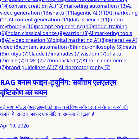
(
14
)
content creation AI
(
13
)
marketing automation
(
13
)
AI
video generation
(
13
)
shakti
(
11
)
agentic AI
(
11
)
AI marketing
(
11
)
AI content generation
(
11
)
data science
(
11
)
hindu-
mythology
(
10
)
prompt engineering
(
10
)
model training
(
9
)
Indian classical dance
(
8
)
warrior
(
8
)
AI marketing tools
(
8
)
AI video creation
(
8
)
digital marketing AI
(
8
)
generative AI
video
(
8
)
content automation
(
8
)
hindu-philosophy
(
8
)
death
(
8
)
mrityu
(
7
)
Claude
(
7
)
mahadev
(
7
)
wisdom
(
7
)
bhakti
(
7
)
male
(
7
)
LLMs
(
7
)
actionpacked
(
7
)
AI for e-commerce
(
7
)
brand guidelines AI
(
7
)
AI cinematography
(
7
)
RAG बनाम फाइन-ट्यूनिंग: सर्वोत्तम एलएलएम
दृष्टिकोण का चयन
बड़े भाषा मॉडल (एलएलएम) को वास्तव में विश्वसनीय रूप से तैनात करने की
तलाश में, संगठन अक्सर एक मौलिक समस्या से जूझते हैं:
Apr 19, 2026