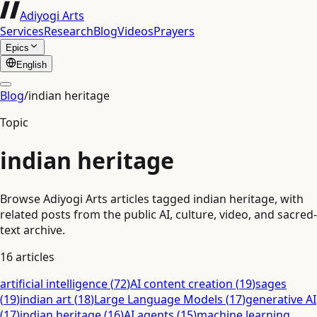
Adiyogi Arts
Services
Research
Blog
Videos
Prayers
Epics
English
Blog
/
indian heritage
Topic
indian heritage
Browse Adiyogi Arts articles tagged indian heritage, with
related posts from the public AI, culture, video, and sacred-
text archive.
16
articles
artificial intelligence
(
72
)
AI content creation
(
19
)
sages
(
19
)
indian art
(
18
)
Large Language Models
(
17
)
generative AI
(
17
)
indian heritage
(
16
)
AI agents
(
15
)
machine learning