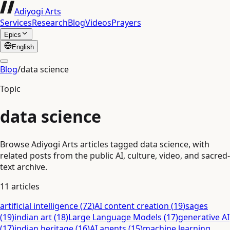
Adiyogi Arts
Services
Research
Blog
Videos
Prayers
Epics
English
Blog
/
data science
Topic
data science
Browse Adiyogi Arts articles tagged data science, with
related posts from the public AI, culture, video, and sacred-
text archive.
11
articles
artificial intelligence
(
72
)
AI content creation
(
19
)
sages
(
19
)
indian art
(
18
)
Large Language Models
(
17
)
generative AI
(
17
)
indian heritage
(
16
)
AI agents
(
15
)
machine learning