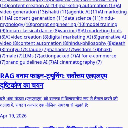
(
14
)
content creation AI
(
13
)
marketing automation
(
13
)
AI
video generation
(
13
)
shakti
(
11
)
agentic AI
(
11
)
AI marketing
(
11
)
AI content generation
(
11
)
data science
(
11
)
hindu-
mythology
(
10
)
prompt engineering
(
10
)
model training
(
9
)
Indian classical dance
(
8
)
warrior
(
8
)
AI marketing tools
(
8
)
AI video creation
(
8
)
digital marketing AI
(
8
)
generative AI
video
(
8
)
content automation
(
8
)
hindu-philosophy
(
8
)
death
(
8
)
mrityu
(
7
)
Claude
(
7
)
mahadev
(
7
)
wisdom
(
7
)
bhakti
(
7
)
male
(
7
)
LLMs
(
7
)
actionpacked
(
7
)
AI for e-commerce
(
7
)
brand guidelines AI
(
7
)
AI cinematography
(
7
)
RAG बनाम फाइन-ट्यूनिंग: सर्वोत्तम एलएलएम
दृष्टिकोण का चयन
बड़े भाषा मॉडल (एलएलएम) को वास्तव में विश्वसनीय रूप से तैनात करने की
तलाश में, संगठन अक्सर एक मौलिक समस्या से जूझते हैं:
Apr 19, 2026