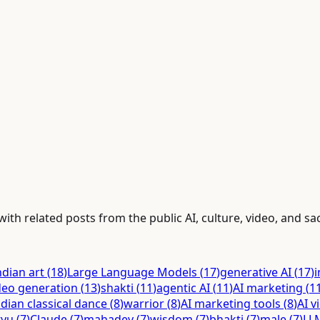
with related posts from the public AI, culture, video, and sa
ndian art
(
18
)
Large Language Models
(
17
)
generative AI
(
17
)
i
deo generation
(
13
)
shakti
(
11
)
agentic AI
(
11
)
AI marketing
(
1
ndian classical dance
(
8
)
warrior
(
8
)
AI marketing tools
(
8
)
AI v
tyu
(
7
)
Claude
(
7
)
mahadev
(
7
)
wisdom
(
7
)
bhakti
(
7
)
male
(
7
)
LL