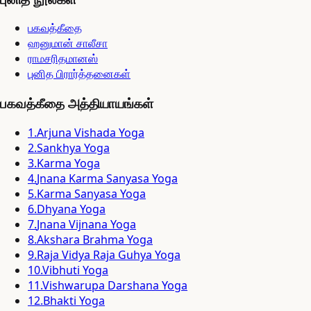
பகவத்கீதை
ஹனுமான் சாலீசா
ராமசரிதமானஸ்
புனித பிரார்த்தனைகள்
பகவத்கீதை அத்தியாயங்கள்
1
.
Arjuna Vishada Yoga
2
.
Sankhya Yoga
3
.
Karma Yoga
4
.
Jnana Karma Sanyasa Yoga
5
.
Karma Sanyasa Yoga
6
.
Dhyana Yoga
7
.
Jnana Vijnana Yoga
8
.
Akshara Brahma Yoga
9
.
Raja Vidya Raja Guhya Yoga
10
.
Vibhuti Yoga
11
.
Vishwarupa Darshana Yoga
12
.
Bhakti Yoga