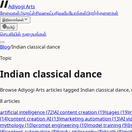
Adiyogi Arts
சேவைகள்
ஆராய்ச்சி
வலைப்பதிவு
வீடியோக்கள்
பிரார்த்தனைகள்
இதிகாசங்கள்
தமிழ்
செயலியில் நுழையுங்கள்
Blog
/
Indian classical dance
Topic
Indian classical dance
Browse Adiyogi Arts articles tagged Indian classical dance, 
8
articles
artificial intelligence
(
72
)
AI content creation
(
19
)
sages
(
19
)
i
(
14
)
content creation AI
(
13
)
marketing automation
(
13
)
AI vi
mythology
(
10
)
prompt engineering
(
10
)
model training
(
9
)
I
(
8
)
content automation
(
8
)
hindu-philosophy
(
8
)
death
(
8
)
mri