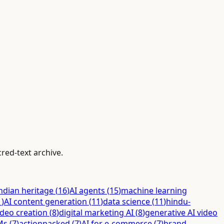
cred-text archive.
ndian heritage
(
16
)
AI agents
(
15
)
machine learning
1
)
AI content generation
(
11
)
data science
(
11
)
hindu-
ideo creation
(
8
)
digital marketing AI
(
8
)
generative AI video
Ms
(
7
)
actionpacked
(
7
)
AI for e-commerce
(
7
)
brand