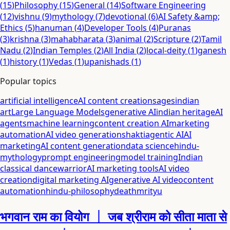
(
15
)
Philosophy
(
15
)
General
(
14
)
Software Engineering
(
12
)
vishnu
(
9
)
mythology
(
7
)
devotional
(
6
)
AI Safety &amp;
Ethics
(
5
)
hanuman
(
4
)
Developer Tools
(
4
)
Puranas
(
3
)
krishna
(
3
)
mahabharata
(
3
)
animal
(
2
)
Scripture
(
2
)
Tamil
Nadu
(
2
)
Indian Temples
(
2
)
All India
(
2
)
local-deity
(
1
)
ganesh
(
1
)
history
(
1
)
Vedas
(
1
)
upanishads
(
1
)
Popular topics
artificial intelligence
AI content creation
sages
indian
art
Large Language Models
generative AI
indian heritage
AI
agents
machine learning
content creation AI
marketing
automation
AI video generation
shakti
agentic AI
AI
marketing
AI content generation
data science
hindu-
mythology
prompt engineering
model training
Indian
classical dance
warrior
AI marketing tools
AI video
creation
digital marketing AI
generative AI video
content
automation
hindu-philosophy
death
mrityu
भगवान राम का वियोग ｜ जब श्रीराम को सीता माता से