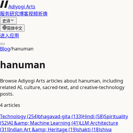
Adiyogi Arts
服务
研究
博客
视频
祈祷
史诗
简体中文
进入应用
Blog
/
hanuman
hanuman
Browse Adiyogi Arts articles about hanuman, including
related AI, culture, sacred-text, and creative-technology
posts.
4
articles
Technology
(
254
)
bhagavad-gita
(
133
)
Hindi
(
58
)
Spirituality
(
52
)
AI &amp; Machine Learning
(
41
)
LLM Architecture
(
31
)
Indian Art &amp; Heritage
(
19
)
shakti
(
18
)
shiva