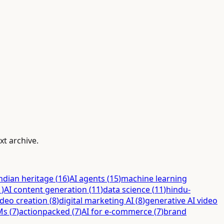
xt archive.
ndian heritage
(
16
)
AI agents
(
15
)
machine learning
1
)
AI content generation
(
11
)
data science
(
11
)
hindu-
ideo creation
(
8
)
digital marketing AI
(
8
)
generative AI video
Ms
(
7
)
actionpacked
(
7
)
AI for e-commerce
(
7
)
brand