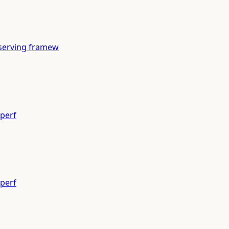
serving framew
 perf
 perf