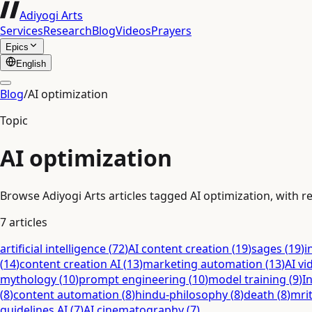
Adiyogi Arts
Services
Research
Blog
Videos
Prayers
Epics
English
Blog
/
AI optimization
Topic
AI optimization
Browse Adiyogi Arts articles tagged AI optimization, with re
7
articles
artificial intelligence
(
72
)
AI content creation
(
19
)
sages
(
19
)
i
(
14
)
content creation AI
(
13
)
marketing automation
(
13
)
AI vi
mythology
(
10
)
prompt engineering
(
10
)
model training
(
9
)
I
(
8
)
content automation
(
8
)
hindu-philosophy
(
8
)
death
(
8
)
mri
guidelines AI
(
7
)
AI cinematography
(
7
)