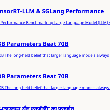
ensorRT-LLM & SGLang Performance
 Performance Benchmarking Large Language Model (LLM) 
 3B Parameters Beat 70B
0B The long-held belief that larger language models always
 3B Parameters Beat 70B
0B The long-held belief that larger language models always
टी-एलएलएम और एसजीलैंग का प्रदर्शन