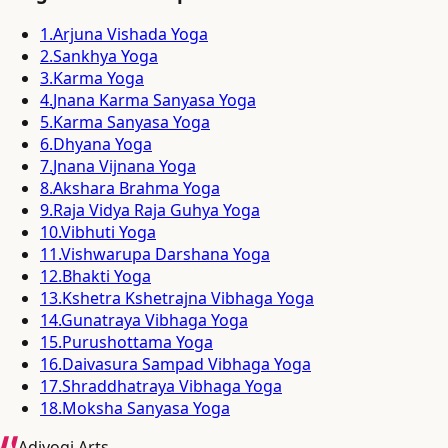
1
.
Arjuna Vishada Yoga
2
.
Sankhya Yoga
3
.
Karma Yoga
4
.
Jnana Karma Sanyasa Yoga
5
.
Karma Sanyasa Yoga
6
.
Dhyana Yoga
7
.
Jnana Vijnana Yoga
8
.
Akshara Brahma Yoga
9
.
Raja Vidya Raja Guhya Yoga
10
.
Vibhuti Yoga
11
.
Vishwarupa Darshana Yoga
12
.
Bhakti Yoga
13
.
Kshetra Kshetrajna Vibhaga Yoga
14
.
Gunatraya Vibhaga Yoga
15
.
Purushottama Yoga
16
.
Daivasura Sampad Vibhaga Yoga
17
.
Shraddhatraya Vibhaga Yoga
18
.
Moksha Sanyasa Yoga
Adiyogi Arts