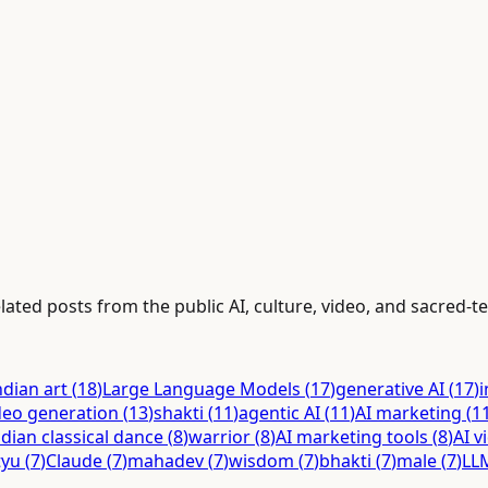
lated posts from the public AI, culture, video, and sacred-te
ndian art
(
18
)
Large Language Models
(
17
)
generative AI
(
17
)
i
deo generation
(
13
)
shakti
(
11
)
agentic AI
(
11
)
AI marketing
(
1
ndian classical dance
(
8
)
warrior
(
8
)
AI marketing tools
(
8
)
AI v
tyu
(
7
)
Claude
(
7
)
mahadev
(
7
)
wisdom
(
7
)
bhakti
(
7
)
male
(
7
)
LL