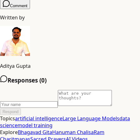
Comment
Written by
Aditya Gupta
Responses (
0
)
Respond
Topics
artificial intelligence
Large Language Models
data
science
model training
Explore
Bhagavad Gita
Hanuman Chalisa
Ram
Charitmanas
Sacred Prayers
AI Videos