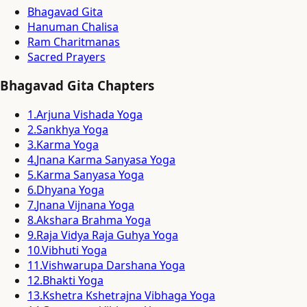
Bhagavad Gita
Hanuman Chalisa
Ram Charitmanas
Sacred Prayers
Bhagavad Gita Chapters
1
.
Arjuna Vishada Yoga
2
.
Sankhya Yoga
3
.
Karma Yoga
4
.
Jnana Karma Sanyasa Yoga
5
.
Karma Sanyasa Yoga
6
.
Dhyana Yoga
7
.
Jnana Vijnana Yoga
8
.
Akshara Brahma Yoga
9
.
Raja Vidya Raja Guhya Yoga
10
.
Vibhuti Yoga
11
.
Vishwarupa Darshana Yoga
12
.
Bhakti Yoga
13
.
Kshetra Kshetrajna Vibhaga Yoga