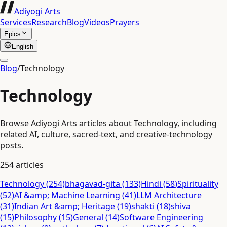
Adiyogi Arts
Services
Research
Blog
Videos
Prayers
Epics
English
Blog
/
Technology
Technology
Browse Adiyogi Arts articles about Technology, including
related AI, culture, sacred-text, and creative-technology
posts.
254
articles
Technology
(
254
)
bhagavad-gita
(
133
)
Hindi
(
58
)
Spirituality
(
52
)
AI &amp; Machine Learning
(
41
)
LLM Architecture
(
31
)
Indian Art &amp; Heritage
(
19
)
shakti
(
18
)
shiva
(
15
)
Philosophy
(
15
)
General
(
14
)
Software Engineering