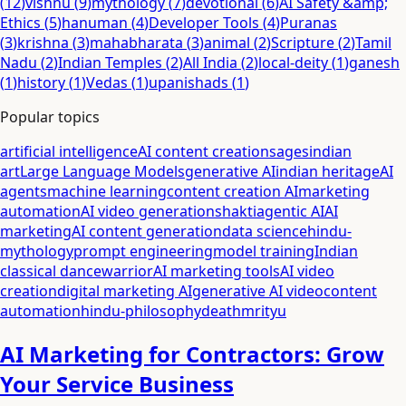
(
12
)
vishnu
(
9
)
mythology
(
7
)
devotional
(
6
)
AI Safety &amp;
Ethics
(
5
)
hanuman
(
4
)
Developer Tools
(
4
)
Puranas
(
3
)
krishna
(
3
)
mahabharata
(
3
)
animal
(
2
)
Scripture
(
2
)
Tamil
Nadu
(
2
)
Indian Temples
(
2
)
All India
(
2
)
local-deity
(
1
)
ganesh
(
1
)
history
(
1
)
Vedas
(
1
)
upanishads
(
1
)
Popular topics
artificial intelligence
AI content creation
sages
indian
art
Large Language Models
generative AI
indian heritage
AI
agents
machine learning
content creation AI
marketing
automation
AI video generation
shakti
agentic AI
AI
marketing
AI content generation
data science
hindu-
mythology
prompt engineering
model training
Indian
classical dance
warrior
AI marketing tools
AI video
creation
digital marketing AI
generative AI video
content
automation
hindu-philosophy
death
mrityu
AI Marketing for Contractors: Grow
Your Service Business