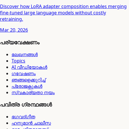
Discover how LoRA adapter composition enables merging
fine-tuned large language models without costly
retraining.
Mar 20, 2026
പര്യവേക്ഷണം
ലേഖനങ്ങൾ
Topics
AI വീഡിയോകൾ
ഗവേഷണം
ഞങ്ങളെക്കുറിച്ച്
പ്രോജക്റ്റുകൾ
സ്വകാര്യതാ നയം
പവിത്ര ഗ്രന്ഥങ്ങൾ
ഭഗവദ്ഗീത
ഹനുമാൻ ചാലീസ