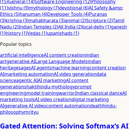
(
15
)
General
(
14
)
Software Engineering
(
12
)
Philosophy
(
11
)
vishnu
(
9
)
mythology
(
7
)
devotional
(
6
)
AI Safety &amp;
Ethics
(
5
)
hanuman
(
4
)
Developer Tools
(
4
)
Puranas
(
3
)
krishna
(
3
)
mahabharata
(
3
)
animal
(
2
)
Scripture
(
2
)
Tamil
Nadu
(
2
)
Indian Temples
(
2
)
All India
(
2
)
local-deity
(
1
)
ganesh
(
1
)
history
(
1
)
Vedas
(
1
)
upanishads
(
1
)
Popular topics
artificial intelligence
AI content creation
indian
art
generative AI
Large Language Models
indian
heritage
sages
AI agents
machine learning
content creation
AI
marketing automation
AI video generation
data
science
agentic AI
AI marketing
AI content
generation
shakti
hindu-mythology
prompt
engineering
model training
warrior
Indian classical dance
AI
marketing tools
AI video creation
digital marketing
AI
generative AI video
content automation
death
hindu-
philosophy
mrityu
Gated Attention: Solving Softmax’s AI