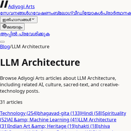
Adiyogi Arts
സേവനങ്ങൾ
ഗവേഷണം
ബ്ലോഗ്
വീഡിയോകൾ
പ്രാർത്ഥന
ഇതിഹാസങ്ങൾ
മലയാളം
ആപ്പിൽ പ്രവേശിക്കുക
Blog
/
LLM Architecture
LLM Architecture
Browse Adiyogi Arts articles about LLM Architecture,
including related AI, culture, sacred-text, and creative-
technology posts.
31
articles
Technology
(
254
)
bhagavad-gita
(
133
)
Hindi
(
58
)
Spirituality
(
52
)
AI &amp; Machine Learning
(
41
)
LLM Architecture
(
31
)
Indian Art &amp; Heritage
(
19
)
shakti
(
18
)
shiva