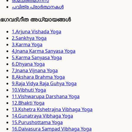
രാമചരിതമാനസ്
പവിത്ര പ്രാർത്ഥനകൾ
ഭഗവദ്ഗീത അധ്യായങ്ങൾ
1
.
Arjuna Vishada Yoga
2
.
Sankhya Yoga
3
.
Karma Yoga
4
.
Jnana Karma Sanyasa Yoga
5
.
Karma Sanyasa Yoga
6
.
Dhyana Yoga
7
.
Jnana Vijnana Yoga
8
.
Akshara Brahma Yoga
9
.
Raja Vidya Raja Guhya Yoga
10
.
Vibhuti Yoga
11
.
Vishwarupa Darshana Yoga
12
.
Bhakti Yoga
13
.
Kshetra Kshetrajna Vibhaga Yoga
14
.
Gunatraya Vibhaga Yoga
15
.
Purushottama Yoga
16
.
Daivasura Sampad Vibhaga Yoga