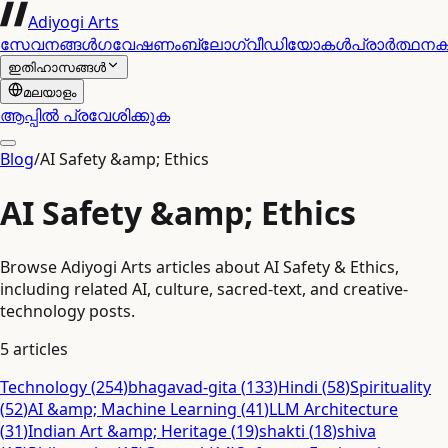
Adiyogi Arts
സേവനങ്ങൾ
ഗവേഷണം
ബ്ലോഗ്
വീഡിയോകൾ
പ്രാർത്ഥന
ഇതിഹാസങ്ങൾ
മലയാളം
ആപ്പിൽ പ്രവേശിക്കുക
Blog
/
AI Safety &amp; Ethics
AI Safety &amp; Ethics
Browse Adiyogi Arts articles about AI Safety & Ethics,
including related AI, culture, sacred-text, and creative-
technology posts.
5
articles
Technology
(
254
)
bhagavad-gita
(
133
)
Hindi
(
58
)
Spirituality
(
52
)
AI &amp; Machine Learning
(
41
)
LLM Architecture
(
31
)
Indian Art &amp; Heritage
(
19
)
shakti
(
18
)
shiva