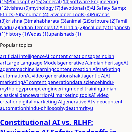
(
15
)
Philosophy
(
15
)
General
(
14
)
Software Engineering
(
12
)
vishnu
(
9
)
mythology
(
7
)
devotional
(
6
)
AI Safety &amp;
Ethics
(
5
)
hanuman
(
4
)
Developer Tools
(
4
)
Puranas
(
3
)
krishna
(
3
)
mahabharata
(
3
)
animal
(
2
)
Scripture
(
2
)
Tamil
Nadu
(
2
)
Indian Temples
(
2
)
All India
(
2
)
local-deity
(
1
)
ganesh
(
1
)
history
(
1
)
Vedas
(
1
)
upanishads
(
1
)
Popular topics
artificial intelligence
AI content creation
sages
indian
art
Large Language Models
generative AI
indian heritage
AI
agents
machine learning
content creation AI
marketing
automation
AI video generation
shakti
agentic AI
AI
marketing
AI content generation
data science
hindu-
mythology
prompt engineering
model training
Indian
classical dance
warrior
AI marketing tools
AI video
creation
digital marketing AI
generative AI video
content
automation
hindu-philosophy
death
mrityu
Constitutional AI vs. RLHF:
Navigating AI Safety Tradeoffs in