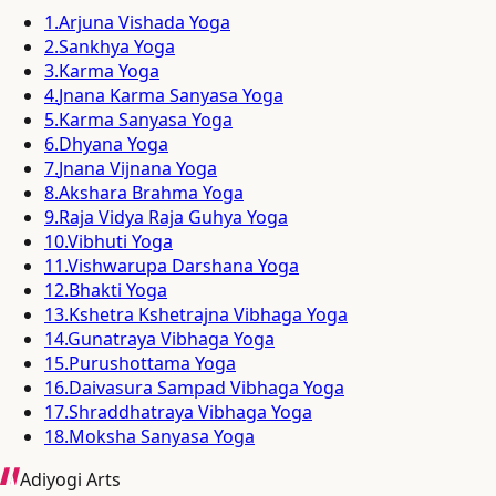
1
.
Arjuna Vishada Yoga
2
.
Sankhya Yoga
3
.
Karma Yoga
4
.
Jnana Karma Sanyasa Yoga
5
.
Karma Sanyasa Yoga
6
.
Dhyana Yoga
7
.
Jnana Vijnana Yoga
8
.
Akshara Brahma Yoga
9
.
Raja Vidya Raja Guhya Yoga
10
.
Vibhuti Yoga
11
.
Vishwarupa Darshana Yoga
12
.
Bhakti Yoga
13
.
Kshetra Kshetrajna Vibhaga Yoga
14
.
Gunatraya Vibhaga Yoga
15
.
Purushottama Yoga
16
.
Daivasura Sampad Vibhaga Yoga
17
.
Shraddhatraya Vibhaga Yoga
18
.
Moksha Sanyasa Yoga
Adiyogi Arts