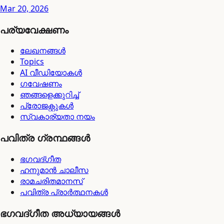
Mar 20, 2026
പര്യവേക്ഷണം
ലേഖനങ്ങൾ
Topics
AI വീഡിയോകൾ
ഗവേഷണം
ഞങ്ങളെക്കുറിച്ച്
പ്രോജക്റ്റുകൾ
സ്വകാര്യതാ നയം
പവിത്ര ഗ്രന്ഥങ്ങൾ
ഭഗവദ്ഗീത
ഹനുമാൻ ചാലീസ
രാമചരിതമാനസ്
പവിത്ര പ്രാർത്ഥനകൾ
ഭഗവദ്ഗീത അധ്യായങ്ങൾ