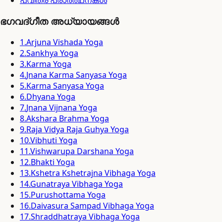
പവിത്ര പ്രാർത്ഥനകൾ
ഭഗവദ്ഗീത അധ്യായങ്ങൾ
1
.
Arjuna Vishada Yoga
2
.
Sankhya Yoga
3
.
Karma Yoga
4
.
Jnana Karma Sanyasa Yoga
5
.
Karma Sanyasa Yoga
6
.
Dhyana Yoga
7
.
Jnana Vijnana Yoga
8
.
Akshara Brahma Yoga
9
.
Raja Vidya Raja Guhya Yoga
10
.
Vibhuti Yoga
11
.
Vishwarupa Darshana Yoga
12
.
Bhakti Yoga
13
.
Kshetra Kshetrajna Vibhaga Yoga
14
.
Gunatraya Vibhaga Yoga
15
.
Purushottama Yoga
16
.
Daivasura Sampad Vibhaga Yoga
17
.
Shraddhatraya Vibhaga Yoga