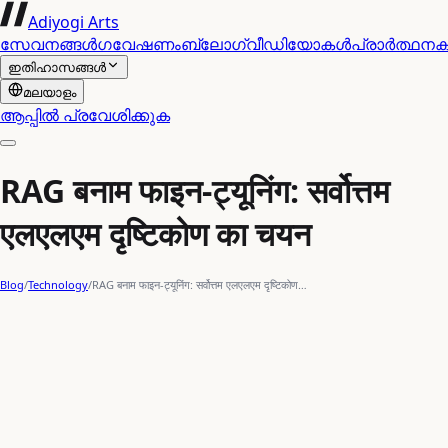
Adiyogi Arts
സേവനങ്ങൾ
ഗവേഷണം
ബ്ലോഗ്
വീഡിയോകൾ
പ്രാർത്ഥന
ഇതിഹാസങ്ങൾ
മലയാളം
ആപ്പിൽ പ്രവേശിക്കുക
RAG बनाम फाइन-ट्यूनिंग: सर्वोत्तम
एलएलएम दृष्टिकोण का चयन
Blog
/
Technology
/
RAG बनाम फाइन-ट्यूनिंग: सर्वोत्तम एलएलएम दृष्टिकोण…