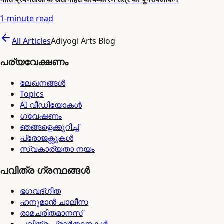
1
-minute read
All Articles
Adiyogi Arts Blog
പര്യവേക്ഷണം
ലേഖനങ്ങൾ
Topics
AI വീഡിയോകൾ
ഗവേഷണം
ഞങ്ങളെക്കുറിച്ച്
പ്രോജക്റ്റുകൾ
സ്വകാര്യതാ നയം
പവിത്ര ഗ്രന്ഥങ്ങൾ
ഭഗവദ്ഗീത
ഹനുമാൻ ചാലീസ
രാമചരിതമാനസ്