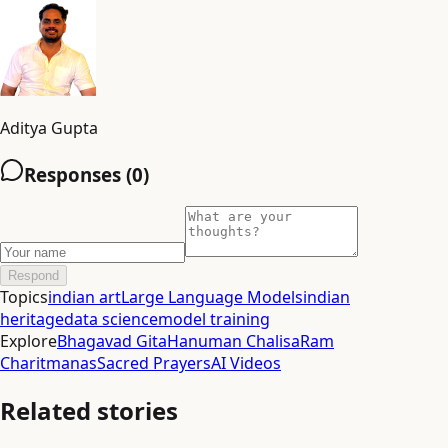
Aditya Gupta
Responses (
0
)
Respond
Topics
indian art
Large Language Models
indian
heritage
data science
model training
Explore
Bhagavad Gita
Hanuman Chalisa
Ram
Charitmanas
Sacred Prayers
AI Videos
Related stories