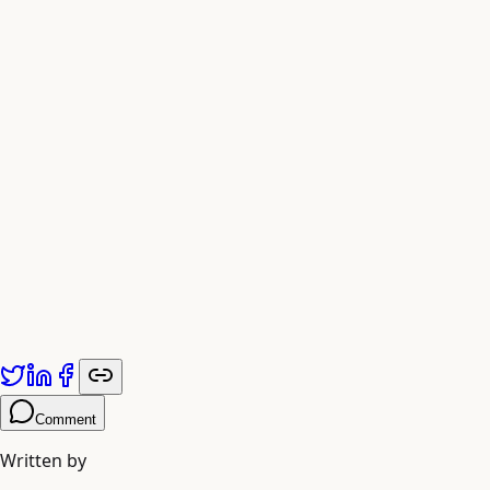
Anthropic – Research Blog
Prompting Guide – Techniques
CrewAI Documentation Navigation Overview
Prompting Guide – Techniques
Prompting Guide – Techniques
Prompting Guide – Techniques
Anthropic – Research Blog
Anthropic – Research Blog
Anthropic – Research Blog
Prompting Guide – Techniques
Anthropic – Research Blog
Published by
Adiyogi Arts
. Explore more at
adiyogiarts.com/blog
.
Comment
Written by