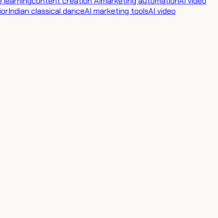
 learning
content creation AI
marketing automation
AI video
ior
Indian classical dance
AI marketing tools
AI video