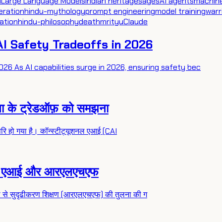
I
Large Language Models
indian heritage
sages
AI agents
machine
eration
hindu-mythology
prompt engineering
model training
warr
ation
hindu-philosophy
death
mrityu
Claude
AI Safety Tradeoffs in 2026
026 As AI capabilities surge in 2026, ensuring safety bec
षा के ट्रेडऑफ़ को समझना
्वोपरि हो गया है। कॉन्स्टीट्यूशनल एआई (CAI
धानिक एआई और आरएलएचएफ
िया से सुदृढीकरण शिक्षण (आरएलएचएफ) की तुलना की ग