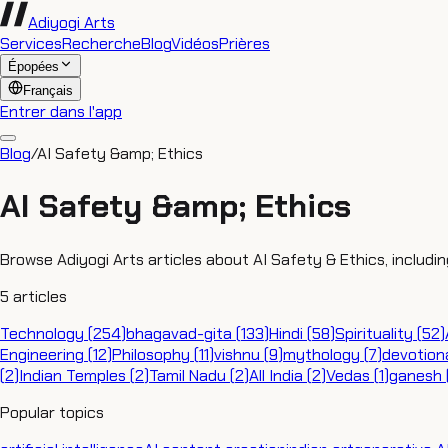
Adiyogi Arts
Services
Recherche
Blog
Vidéos
Prières
Épopées
Français
Entrer dans l'app
Blog
/
AI Safety &amp; Ethics
AI Safety &amp; Ethics
Browse Adiyogi Arts articles about AI Safety & Ethics, includi
5
articles
Technology
(
254
)
bhagavad-gita
(
133
)
Hindi
(
58
)
Spirituality
(
52
)
Engineering
(
12
)
Philosophy
(
11
)
vishnu
(
9
)
mythology
(
7
)
devotion
(
2
)
Indian Temples
(
2
)
Tamil Nadu
(
2
)
All India
(
2
)
Vedas
(
1
)
ganesh
Popular topics