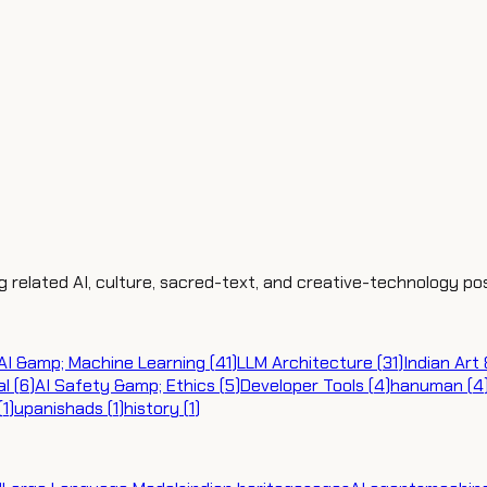
ng related AI, culture, sacred-text, and creative-technology po
AI &amp; Machine Learning
(
41
)
LLM Architecture
(
31
)
Indian Art
al
(
6
)
AI Safety &amp; Ethics
(
5
)
Developer Tools
(
4
)
hanuman
(
4
(
1
)
upanishads
(
1
)
history
(
1
)