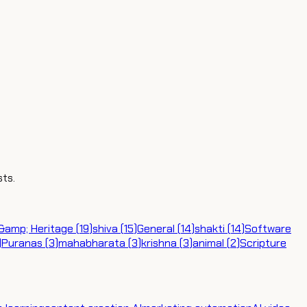
sts.
 &amp; Heritage
(
19
)
shiva
(
15
)
General
(
14
)
shakti
(
14
)
Software
)
Puranas
(
3
)
mahabharata
(
3
)
krishna
(
3
)
animal
(
2
)
Scripture