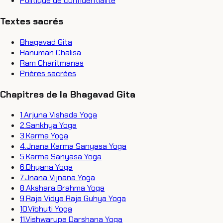
Politique de confidentialité
Textes sacrés
Bhagavad Gita
Hanuman Chalisa
Ram Charitmanas
Prières sacrées
Chapitres de la Bhagavad Gita
1
.
Arjuna Vishada Yoga
2
.
Sankhya Yoga
3
.
Karma Yoga
4
.
Jnana Karma Sanyasa Yoga
5
.
Karma Sanyasa Yoga
6
.
Dhyana Yoga
7
.
Jnana Vijnana Yoga
8
.
Akshara Brahma Yoga
9
.
Raja Vidya Raja Guhya Yoga
10
.
Vibhuti Yoga
11
.
Vishwarupa Darshana Yoga