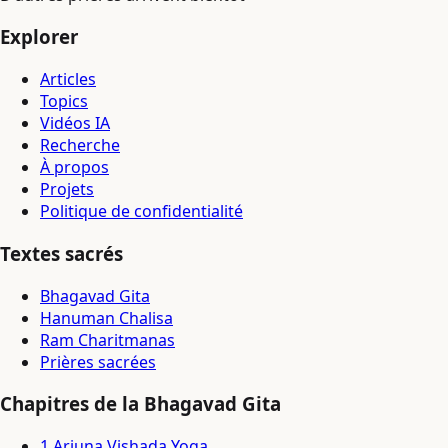
Explorer
Articles
Topics
Vidéos IA
Recherche
À propos
Projets
Politique de confidentialité
Textes sacrés
Bhagavad Gita
Hanuman Chalisa
Ram Charitmanas
Prières sacrées
Chapitres de la Bhagavad Gita
1
.
Arjuna Vishada Yoga