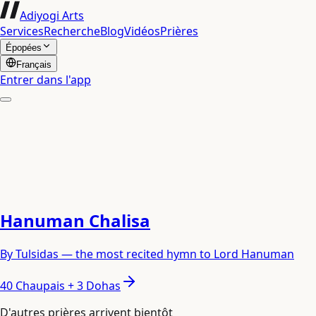
Adiyogi Arts
Services
Recherche
Blog
Vidéos
Prières
Épopées
Français
Entrer dans l'app
Hanuman Chalisa
By Tulsidas — the most recited hymn to Lord Hanuman
40 Chaupais + 3 Dohas
D'autres prières arrivent bientôt