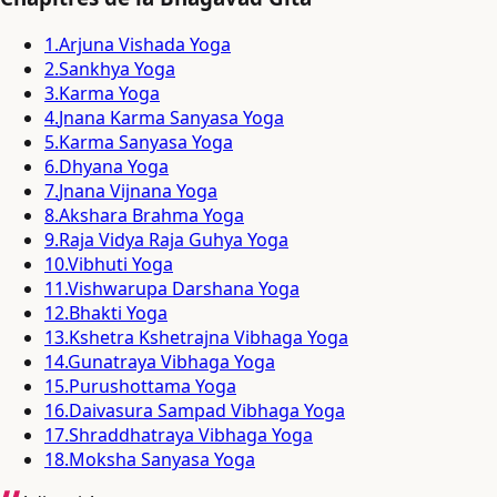
1
.
Arjuna Vishada Yoga
2
.
Sankhya Yoga
3
.
Karma Yoga
4
.
Jnana Karma Sanyasa Yoga
5
.
Karma Sanyasa Yoga
6
.
Dhyana Yoga
7
.
Jnana Vijnana Yoga
8
.
Akshara Brahma Yoga
9
.
Raja Vidya Raja Guhya Yoga
10
.
Vibhuti Yoga
11
.
Vishwarupa Darshana Yoga
12
.
Bhakti Yoga
13
.
Kshetra Kshetrajna Vibhaga Yoga
14
.
Gunatraya Vibhaga Yoga
15
.
Purushottama Yoga
16
.
Daivasura Sampad Vibhaga Yoga
17
.
Shraddhatraya Vibhaga Yoga
18
.
Moksha Sanyasa Yoga