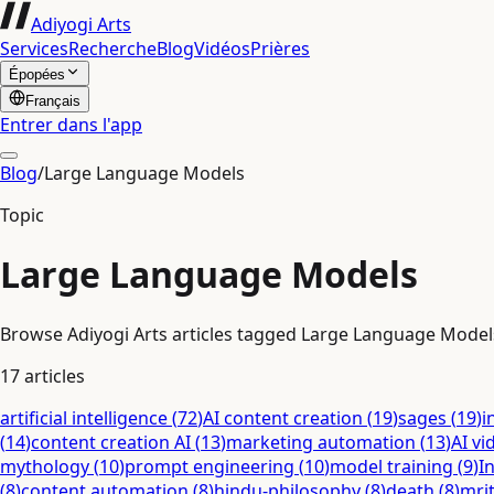
Adiyogi Arts
Services
Recherche
Blog
Vidéos
Prières
Épopées
Français
Entrer dans l'app
Blog
/
Large Language Models
Topic
Large Language Models
Browse Adiyogi Arts articles tagged Large Language Models, 
17
articles
artificial intelligence
(
72
)
AI content creation
(
19
)
sages
(
19
)
i
(
14
)
content creation AI
(
13
)
marketing automation
(
13
)
AI vi
mythology
(
10
)
prompt engineering
(
10
)
model training
(
9
)
I
(
8
)
content automation
(
8
)
hindu-philosophy
(
8
)
death
(
8
)
mri