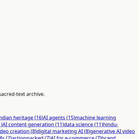
sacred-text archive.
ndian heritage
(
16
)
AI agents
(
15
)
machine learning
1
)
AI content generation
(
11
)
data science
(
11
)
hindu-
ideo creation
(
8
)
digital marketing AI
(
8
)
generative AI video
Ms
(
7
)
actionpacked
(
7
)
AI for e-commerce
(
7
)
brand