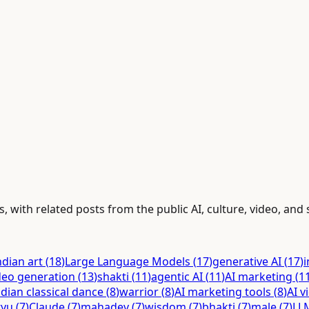
with related posts from the public AI, culture, video, and 
ndian art
(
18
)
Large Language Models
(
17
)
generative AI
(
17
)
i
deo generation
(
13
)
shakti
(
11
)
agentic AI
(
11
)
AI marketing
(
1
ndian classical dance
(
8
)
warrior
(
8
)
AI marketing tools
(
8
)
AI v
tyu
(
7
)
Claude
(
7
)
mahadev
(
7
)
wisdom
(
7
)
bhakti
(
7
)
male
(
7
)
LL