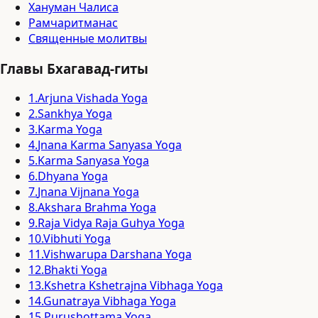
Хануман Чалиса
Рамчаритманас
Священные молитвы
Главы Бхагавад-гиты
1
.
Arjuna Vishada Yoga
2
.
Sankhya Yoga
3
.
Karma Yoga
4
.
Jnana Karma Sanyasa Yoga
5
.
Karma Sanyasa Yoga
6
.
Dhyana Yoga
7
.
Jnana Vijnana Yoga
8
.
Akshara Brahma Yoga
9
.
Raja Vidya Raja Guhya Yoga
10
.
Vibhuti Yoga
11
.
Vishwarupa Darshana Yoga
12
.
Bhakti Yoga
13
.
Kshetra Kshetrajna Vibhaga Yoga
14
.
Gunatraya Vibhaga Yoga
15
.
Purushottama Yoga