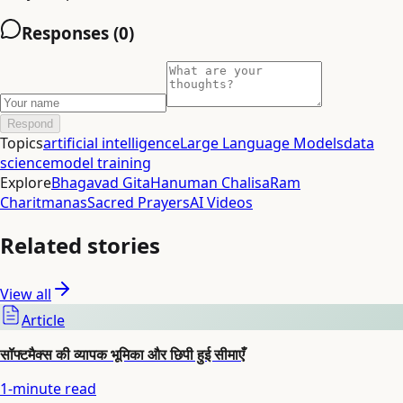
Responses (
0
)
Respond
Topics
artificial intelligence
Large Language Models
data
science
model training
Explore
Bhagavad Gita
Hanuman Chalisa
Ram
Charitmanas
Sacred Prayers
AI Videos
Related stories
View all
Article
सॉफ्टमैक्स की व्यापक भूमिका और छिपी हुई सीमाएँ
1
-minute read