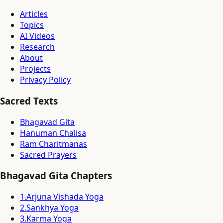
Articles
Topics
AI Videos
Research
About
Projects
Privacy Policy
Sacred Texts
Bhagavad Gita
Hanuman Chalisa
Ram Charitmanas
Sacred Prayers
Bhagavad Gita Chapters
1
.
Arjuna Vishada Yoga
2
.
Sankhya Yoga
3
.
Karma Yoga