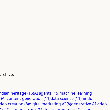
archive.
ndian heritage
(
16
)
AI agents
(
15
)
machine learning
1
)
AI content generation
(
11
)
data science
(
11
)
hindu-
ideo creation
(
8
)
digital marketing AI
(
8
)
generative AI video
Ms
(
7
)
actionpacked
(
7
)
AI for e-commerce
(
7
)
brand