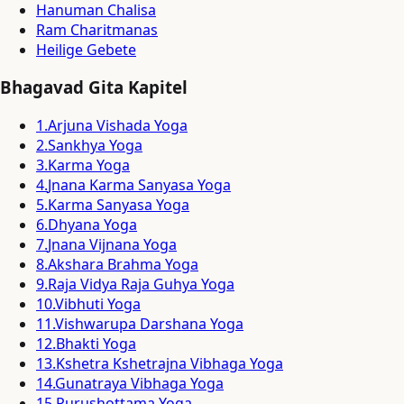
Hanuman Chalisa
Ram Charitmanas
Heilige Gebete
Bhagavad Gita Kapitel
1
.
Arjuna Vishada Yoga
2
.
Sankhya Yoga
3
.
Karma Yoga
4
.
Jnana Karma Sanyasa Yoga
5
.
Karma Sanyasa Yoga
6
.
Dhyana Yoga
7
.
Jnana Vijnana Yoga
8
.
Akshara Brahma Yoga
9
.
Raja Vidya Raja Guhya Yoga
10
.
Vibhuti Yoga
11
.
Vishwarupa Darshana Yoga
12
.
Bhakti Yoga
13
.
Kshetra Kshetrajna Vibhaga Yoga
14
.
Gunatraya Vibhaga Yoga
15
.
Purushottama Yoga