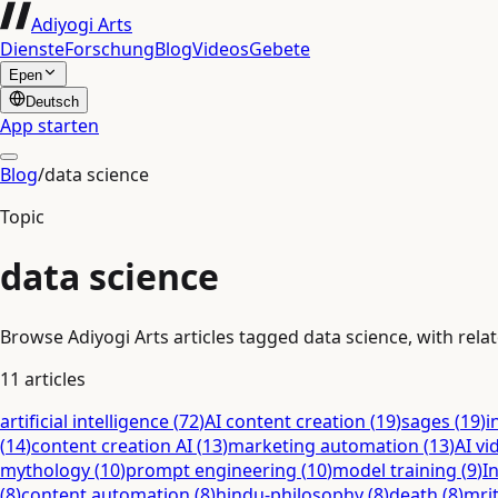
Adiyogi Arts
Dienste
Forschung
Blog
Videos
Gebete
Epen
Deutsch
App starten
Blog
/
data science
Topic
data science
Browse Adiyogi Arts articles tagged data science, with relat
11
articles
artificial intelligence
(
72
)
AI content creation
(
19
)
sages
(
19
)
i
(
14
)
content creation AI
(
13
)
marketing automation
(
13
)
AI vi
mythology
(
10
)
prompt engineering
(
10
)
model training
(
9
)
I
(
8
)
content automation
(
8
)
hindu-philosophy
(
8
)
death
(
8
)
mri