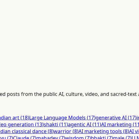
ed posts from the public AI, culture, video, and sacred-text 
ndian art
(
18
)
Large Language Models
(
17
)
generative AI
(
17
)
i
deo generation
(
13
)
shakti
(
11
)
agentic AI
(
11
)
AI marketing
(
1
ndian classical dance
(
8
)
warrior
(
8
)
AI marketing tools
(
8
)
AI v
tyu
(
7
)
Claude
(
7
)
mahadev
(
7
)
wisdom
(
7
)
bhakti
(
7
)
male
(
7
)
LL