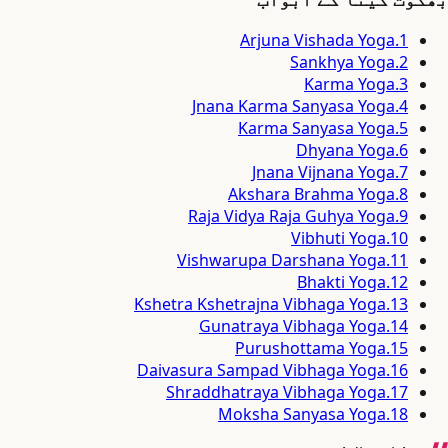
Arjuna Vishada Yoga
.
1
Sankhya Yoga
.
2
Karma Yoga
.
3
Jnana Karma Sanyasa Yoga
.
4
Karma Sanyasa Yoga
.
5
Dhyana Yoga
.
6
Jnana Vijnana Yoga
.
7
Akshara Brahma Yoga
.
8
Raja Vidya Raja Guhya Yoga
.
9
Vibhuti Yoga
.
10
Vishwarupa Darshana Yoga
.
11
Bhakti Yoga
.
12
Kshetra Kshetrajna Vibhaga Yoga
.
13
Gunatraya Vibhaga Yoga
.
14
Purushottama Yoga
.
15
Daivasura Sampad Vibhaga Yoga
.
16
Shraddhatraya Vibhaga Yoga
.
17
Moksha Sanyasa Yoga
.
18