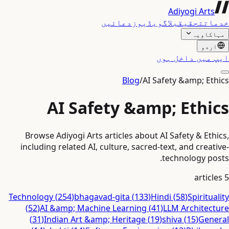
Adiyogi Arts
خدمات
تحقیق
بلاگ
ویڈیوز
دعائیں
مہاکاویہ
اردو
ایپ میں داخل ہوں
Blog
/
AI Safety &amp; Ethics
AI Safety &amp; Ethics
Browse Adiyogi Arts articles about AI Safety & Ethics,
including related AI, culture, sacred-text, and creative-
technology posts.
articles
5
Technology
(
254
)
bhagavad-gita
(
133
)
Hindi
(
58
)
Spirituality
(
52
)
AI &amp; Machine Learning
(
41
)
LLM Architecture
(
31
)
Indian Art &amp; Heritage
(
19
)
shiva
(
15
)
General