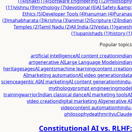
(
14
)
shakti
(
14
)
Software Engineering
(
12
)
Philosophy
(
11
)
vishnu
(
9
)
mythology
(
7
)
devotional
(
6
)
AI Safety &amp;
Ethics
(
5
)
Developer Tools
(
4
)
hanuman
(
4
)
Puranas
(
3
)
mahabharata
(
3
)
krishna
(
3
)
animal
(
2
)
Scripture
(
2
)
Indian
Temples
(
2
)
Tamil Nadu
(
2
)
All India
(
2
)
Vedas
(
1
)
ganesh
(
1
)
upanishads
(
1
)
history
(
1
)
Popular topics
artificial intelligence
AI content creation
indian
art
generative AI
Large Language Models
indian
heritage
sages
AI agents
machine learning
content creation
AI
marketing automation
AI video generation
data
science
agentic AI
AI marketing
AI content generation
hindu-
mythology
prompt engineering
model
training
warrior
Indian classical dance
AI marketing tools
AI
video creation
digital marketing AI
generative AI
video
content automation
hindu-
philosophy
death
mrityu
Claude
Constitutional AI vs. RLHF: