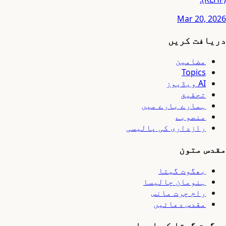
Mar 20, 2026
دریافت کریں
مضامین
Topics
AI ویڈیوز
تحقیق
ہمارے بارے میں
منصوبے
رازداری کی پالیسی
مقدس متون
بھگوت گیتا
ہنومان چالیسا
رام چرت مانس
مقدس دعائیں
بھگوت گیتا کے ابواب