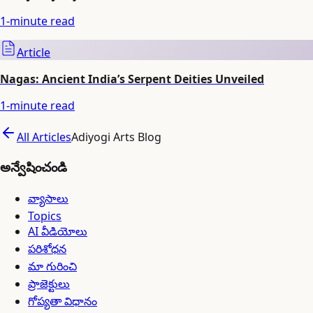
1
-minute read
Article
Nagas: Ancient India’s Serpent Deities Unveiled
1
-minute read
All Articles
Adiyogi Arts Blog
అన్వేషించండి
వ్యాసాలు
Topics
AI వీడియోలు
పరిశోధన
మా గురించి
ప్రాజెక్టులు
గోప్యతా విధానం