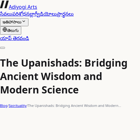
Adiyogi Arts
సేవలు
పరిశోధన
బ్లాగ్
వీడియోలు
ప్రార్థనలు
ఇతిహాసాలు
తెలుగు
యాప్ తెరవండి
The Upanishads: Bridging
Ancient Wisdom and
Modern Science
Blog
/
Spirituality
/
The Upanishads: Bridging Ancient Wisdom and Modern…