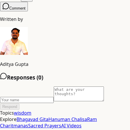
Comment
Written by
Aditya Gupta
Responses (
0
)
Respond
Topics
wisdom
Explore
Bhagavad Gita
Hanuman Chalisa
Ram
Charitmanas
Sacred Prayers
AI Videos