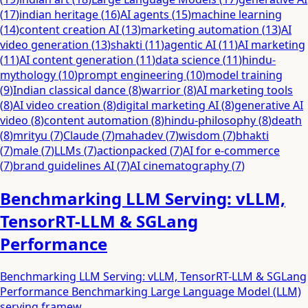
(
17
)
indian heritage
(
16
)
AI agents
(
15
)
machine learning
(
14
)
content creation AI
(
13
)
marketing automation
(
13
)
AI
video generation
(
13
)
shakti
(
11
)
agentic AI
(
11
)
AI marketing
(
11
)
AI content generation
(
11
)
data science
(
11
)
hindu-
mythology
(
10
)
prompt engineering
(
10
)
model training
(
9
)
Indian classical dance
(
8
)
warrior
(
8
)
AI marketing tools
(
8
)
AI video creation
(
8
)
digital marketing AI
(
8
)
generative AI
video
(
8
)
content automation
(
8
)
hindu-philosophy
(
8
)
death
(
8
)
mrityu
(
7
)
Claude
(
7
)
mahadev
(
7
)
wisdom
(
7
)
bhakti
(
7
)
male
(
7
)
LLMs
(
7
)
actionpacked
(
7
)
AI for e-commerce
(
7
)
brand guidelines AI
(
7
)
AI cinematography
(
7
)
Benchmarking LLM Serving: vLLM,
TensorRT-LLM & SGLang
Performance
Benchmarking LLM Serving: vLLM, TensorRT-LLM & SGLang
Performance Benchmarking Large Language Model (LLM)
serving framew