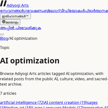
Adiyogi Arts
സേവനങ്ങൾ
ഗവേഷണം
ബ്ലോഗ്
വീഡിയോകൾ
പ്രാർത്ഥന
ഇതിഹാസങ്ങൾ
മലയാളം
ആപ്പിൽ പ്രവേശിക്കുക
Blog
/
AI optimization
Topic
AI optimization
Browse Adiyogi Arts articles tagged AI optimization, with
related posts from the public AI, culture, video, and sacred-
text archive.
7
articles
artificial intelligence
(
72
)
AI content creation
(
19
)
sages
(
19
)
indian art
(
18
)
Large Language Models
(
17
)
generative AI