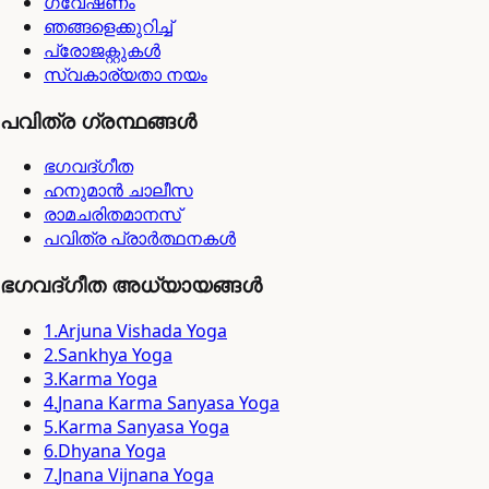
ഗവേഷണം
ഞങ്ങളെക്കുറിച്ച്
പ്രോജക്റ്റുകൾ
സ്വകാര്യതാ നയം
പവിത്ര ഗ്രന്ഥങ്ങൾ
ഭഗവദ്ഗീത
ഹനുമാൻ ചാലീസ
രാമചരിതമാനസ്
പവിത്ര പ്രാർത്ഥനകൾ
ഭഗവദ്ഗീത അധ്യായങ്ങൾ
1
.
Arjuna Vishada Yoga
2
.
Sankhya Yoga
3
.
Karma Yoga
4
.
Jnana Karma Sanyasa Yoga
5
.
Karma Sanyasa Yoga
6
.
Dhyana Yoga
7
.
Jnana Vijnana Yoga