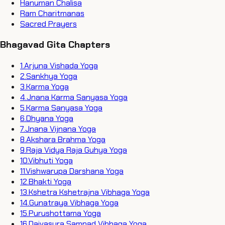
Hanuman Chalisa
Ram Charitmanas
Sacred Prayers
Bhagavad Gita Chapters
1
.
Arjuna Vishada Yoga
2
.
Sankhya Yoga
3
.
Karma Yoga
4
.
Jnana Karma Sanyasa Yoga
5
.
Karma Sanyasa Yoga
6
.
Dhyana Yoga
7
.
Jnana Vijnana Yoga
8
.
Akshara Brahma Yoga
9
.
Raja Vidya Raja Guhya Yoga
10
.
Vibhuti Yoga
11
.
Vishwarupa Darshana Yoga
12
.
Bhakti Yoga
13
.
Kshetra Kshetrajna Vibhaga Yoga
14
.
Gunatraya Vibhaga Yoga
15
.
Purushottama Yoga
16
.
Daivasura Sampad Vibhaga Yoga