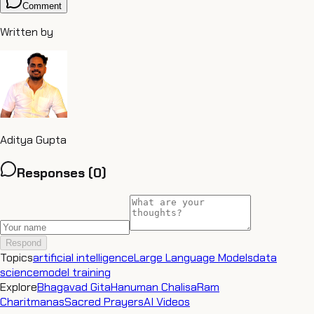
Comment
Written by
Aditya Gupta
Responses (
0
)
Respond
Topics
artificial intelligence
Large Language Models
data
science
model training
Explore
Bhagavad Gita
Hanuman Chalisa
Ram
Charitmanas
Sacred Prayers
AI Videos