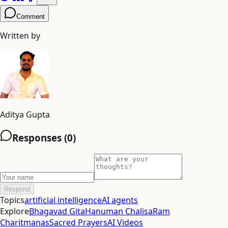
Comment
Written by
Aditya Gupta
Responses (
0
)
Respond
Topics
artificial intelligence
AI agents
Explore
Bhagavad Gita
Hanuman Chalisa
Ram
Charitmanas
Sacred Prayers
AI Videos