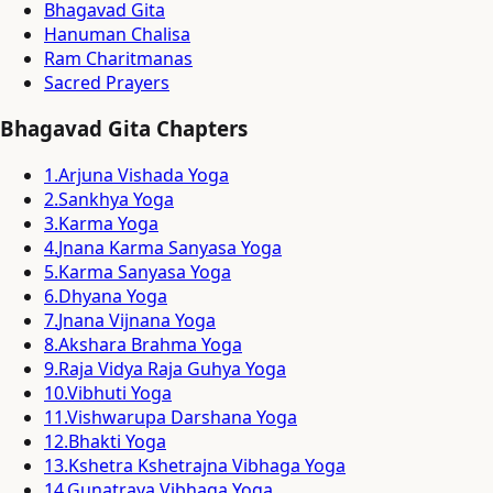
Bhagavad Gita
Hanuman Chalisa
Ram Charitmanas
Sacred Prayers
Bhagavad Gita Chapters
1
.
Arjuna Vishada Yoga
2
.
Sankhya Yoga
3
.
Karma Yoga
4
.
Jnana Karma Sanyasa Yoga
5
.
Karma Sanyasa Yoga
6
.
Dhyana Yoga
7
.
Jnana Vijnana Yoga
8
.
Akshara Brahma Yoga
9
.
Raja Vidya Raja Guhya Yoga
10
.
Vibhuti Yoga
11
.
Vishwarupa Darshana Yoga
12
.
Bhakti Yoga
13
.
Kshetra Kshetrajna Vibhaga Yoga
14
.
Gunatraya Vibhaga Yoga