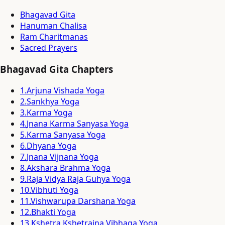
Bhagavad Gita
Hanuman Chalisa
Ram Charitmanas
Sacred Prayers
Bhagavad Gita Chapters
1
.
Arjuna Vishada Yoga
2
.
Sankhya Yoga
3
.
Karma Yoga
4
.
Jnana Karma Sanyasa Yoga
5
.
Karma Sanyasa Yoga
6
.
Dhyana Yoga
7
.
Jnana Vijnana Yoga
8
.
Akshara Brahma Yoga
9
.
Raja Vidya Raja Guhya Yoga
10
.
Vibhuti Yoga
11
.
Vishwarupa Darshana Yoga
12
.
Bhakti Yoga
13
.
Kshetra Kshetrajna Vibhaga Yoga