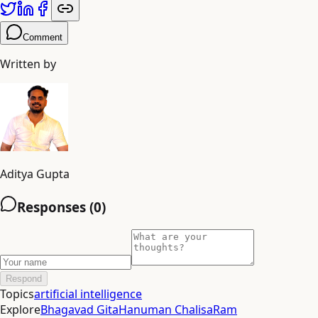
Comment
Written by
Aditya Gupta
Responses (
0
)
Respond
Topics
artificial intelligence
Explore
Bhagavad Gita
Hanuman Chalisa
Ram