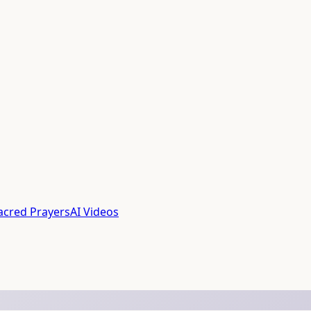
acred Prayers
AI Videos