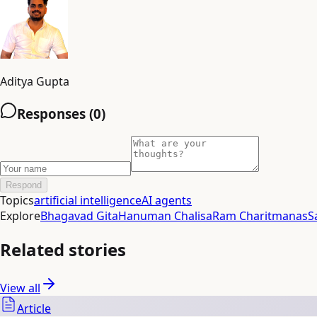
Aditya Gupta
Responses (
0
)
Respond
Topics
artificial intelligence
AI agents
Explore
Bhagavad Gita
Hanuman Chalisa
Ram Charitmanas
S
Related stories
View all
Article