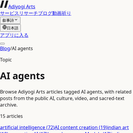
Adiyogi Arts
サービス
リサーチ
ブログ
動画
祈り
叙事詩
日本語
アプリに入る
Blog
/
AI agents
Topic
AI agents
Browse Adiyogi Arts articles tagged AI agents, with related
posts from the public AI, culture, video, and sacred-text
archive.
15
articles
artificial intelligence
(
72
)
AI content creation
(
19
)
indian art