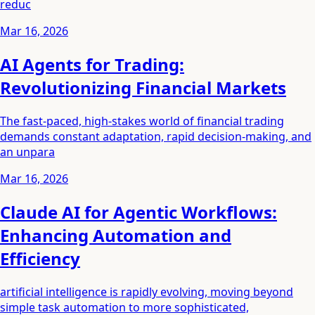
reduc
Mar 16, 2026
AI Agents for Trading:
Revolutionizing Financial Markets
The fast-paced, high-stakes world of financial trading
demands constant adaptation, rapid decision-making, and
an unpara
Mar 16, 2026
Claude AI for Agentic Workflows:
Enhancing Automation and
Efficiency
artificial intelligence is rapidly evolving, moving beyond
simple task automation to more sophisticated,