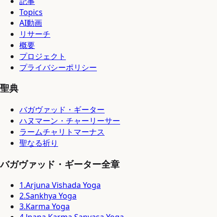
記事
Topics
AI動画
リサーチ
概要
プロジェクト
プライバシーポリシー
聖典
バガヴァッド・ギーター
ハヌマーン・チャーリーサー
ラームチャリトマーナス
聖なる祈り
バガヴァッド・ギーター全章
1
.
Arjuna Vishada Yoga
2
.
Sankhya Yoga
3
.
Karma Yoga