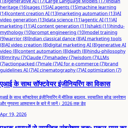
(
18
)
generative AI
(
17
)
Large Language Models
(
17
)
indian
heritage
(
16
)
sages
(
15
)
AI agents
(
15
)
machine learning
(
14
)
content creation AI
(
13
)
marketing automation
(
13
)
AI
video generation
(
13
)
data science
(
11
)
agentic AI
(
11
)
AI
marketing
(
11
)
AI content generation
(
11
)
shakti
(
11
)
hindu-
mythology
(
10
)
prompt engineering
(
10
)
model training
(
9
)
warrior
(
8
)
Indian classical dance
(
8
)
AI marketing tools
(
8
)
AI video creation
(
8
)
digital marketing AI
(
8
)
generative AI
video
(
8
)
content automation
(
8
)
death
(
8
)
hindu-philosophy
(
8
)
mrityu
(
7
)
Claude
(
7
)
mahadev
(
7
)
wisdom
(
7
)
LLMs
(
7
)
actionpacked
(
7
)
male
(
7
)
AI for e-commerce
(
7
)
brand
guidelines AI
(
7
)
AI cinematography
(
7
)
AI optimization
(
7
)
एआई के साथ सॉफ्टवेयर इंजीनियरिंग का विकास
एआई के साथ सॉफ्टवेयर इंजीनियरिंग में मौलिक बदलाव, स्वचालित कोड जनरेशन
और गुणवत्ता आश्वासन के बारे में जानें। 2026 तक डेव
Apr 19, 2026
पृथक धाराओं से समन्वित संश्लेषण तक: एकल-पास का