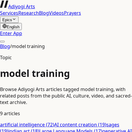
Adiyogi Arts
Services
Research
Blog
Videos
Prayers
Epics
English
Enter App
Blog
/
model training
Topic
model training
Browse Adiyogi Arts articles tagged model training, with
related posts from the public AI, culture, video, and sacred-
text archive.
9
articles
artificial intelligence
(
72
)
AI content creation
(
19
)
sages
(
19
)
indian art
(
18
)
Large Language Models
(
17
)
generative AI