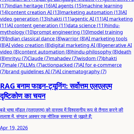
(
17
)
indian heritage
(
16
)
AI agents
(
15
)
machine learning
(
14
)
content creation AI
(
13
)
marketing automation
(
13
)
AI
video generation
(
13
)
shakti
(
11
)
agentic AI
(
11
)
AI marketing
(
11
)
AI content generation
(
11
)
data science
(
11
)
hindu-
mythology
(
10
)
prompt engineering
(
10
)
model training
(
9
)
Indian classical dance
(
8
)
warrior
(
8
)
AI marketing tools
(
8
)
AI video creation
(
8
)
digital marketing AI
(
8
)
generative AI
video
(
8
)
content automation
(
8
)
hindu-philosophy
(
8
)
death
(
8
)
mrityu
(
7
)
Claude
(
7
)
mahadev
(
7
)
wisdom
(
7
)
bhakti
(
7
)
male
(
7
)
LLMs
(
7
)
actionpacked
(
7
)
AI for e-commerce
(
7
)
brand guidelines AI
(
7
)
AI cinematography
(
7
)
RAG बनाम फाइन-ट्यूनिंग: सर्वोत्तम एलएलएम
दृष्टिकोण का चयन
बड़े भाषा मॉडल (एलएलएम) को वास्तव में विश्वसनीय रूप से तैनात करने की
तलाश में, संगठन अक्सर एक मौलिक समस्या से जूझते हैं:
Apr 19, 2026