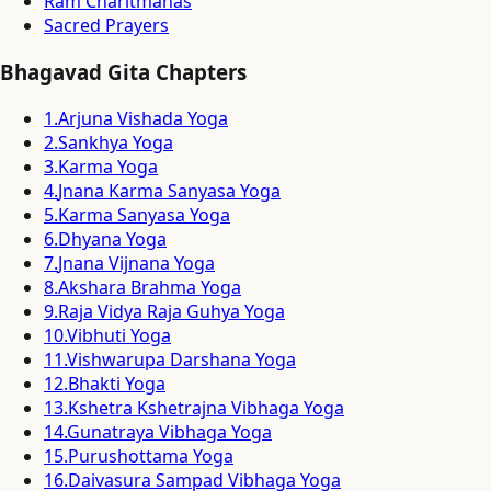
Ram Charitmanas
Sacred Prayers
Bhagavad Gita Chapters
1
.
Arjuna Vishada Yoga
2
.
Sankhya Yoga
3
.
Karma Yoga
4
.
Jnana Karma Sanyasa Yoga
5
.
Karma Sanyasa Yoga
6
.
Dhyana Yoga
7
.
Jnana Vijnana Yoga
8
.
Akshara Brahma Yoga
9
.
Raja Vidya Raja Guhya Yoga
10
.
Vibhuti Yoga
11
.
Vishwarupa Darshana Yoga
12
.
Bhakti Yoga
13
.
Kshetra Kshetrajna Vibhaga Yoga
14
.
Gunatraya Vibhaga Yoga
15
.
Purushottama Yoga
16
.
Daivasura Sampad Vibhaga Yoga