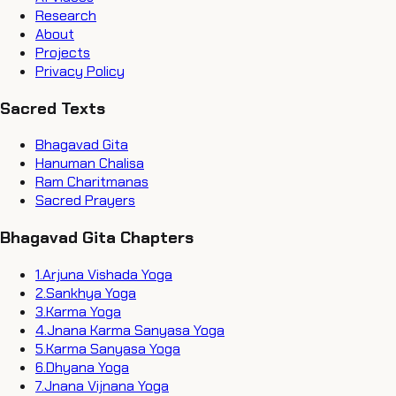
Research
About
Projects
Privacy Policy
Sacred Texts
Bhagavad Gita
Hanuman Chalisa
Ram Charitmanas
Sacred Prayers
Bhagavad Gita Chapters
1
.
Arjuna Vishada Yoga
2
.
Sankhya Yoga
3
.
Karma Yoga
4
.
Jnana Karma Sanyasa Yoga
5
.
Karma Sanyasa Yoga
6
.
Dhyana Yoga
7
.
Jnana Vijnana Yoga