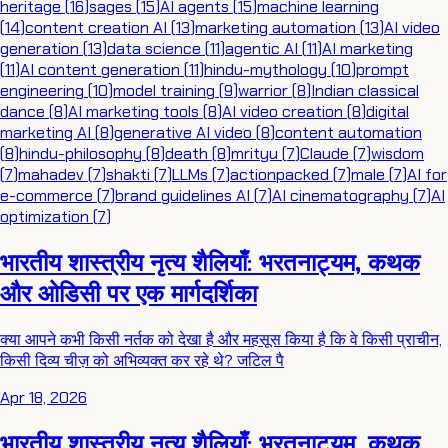
heritage
(
16
)
sages
(
15
)
AI agents
(
15
)
machine learning
(
14
)
content creation AI
(
13
)
marketing automation
(
13
)
AI video
generation
(
13
)
data science
(
11
)
agentic AI
(
11
)
AI marketing
(
11
)
AI content generation
(
11
)
hindu-mythology
(
10
)
prompt
engineering
(
10
)
model training
(
9
)
warrior
(
8
)
Indian classical
dance
(
8
)
AI marketing tools
(
8
)
AI video creation
(
8
)
digital
marketing AI
(
8
)
generative AI video
(
8
)
content automation
(
8
)
hindu-philosophy
(
8
)
death
(
8
)
mrityu
(
7
)
Claude
(
7
)
wisdom
(
7
)
mahadev
(
7
)
shakti
(
7
)
LLMs
(
7
)
actionpacked
(
7
)
male
(
7
)
AI for
e-commerce
(
7
)
brand guidelines AI
(
7
)
AI cinematography
(
7
)
AI
optimization
(
7
)
भारतीय शास्त्रीय नृत्य शैलियाँ: भरतनाट्यम, कथक
और ओडिसी पर एक मार्गदर्शिका
क्या आपने कभी किसी नर्तक को देखा है और महसूस किया है कि वे किसी प्राचीन,
किसी दिव्य चीज़ को अभिव्यक्त कर रहे थे? जटिल पै
Apr 18, 2026
भारतीय शास्त्रीय नृत्य शैलियाँ: भरतनाट्यम, कथक,