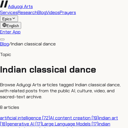
Adiyogi Arts
Services
Research
Blog
Videos
Prayers
Epics
English
Enter App
Blog
/
Indian classical dance
Topic
Indian classical dance
Browse Adiyogi Arts articles tagged Indian classical dance,
with related posts from the public AI, culture, video, and
sacred-text archive.
8
articles
artificial intelligence
(
72
)
AI content creation
(
19
)
indian art
(
18
)
generative AI
(
17
)
Large Language Models
(
17
)
indian