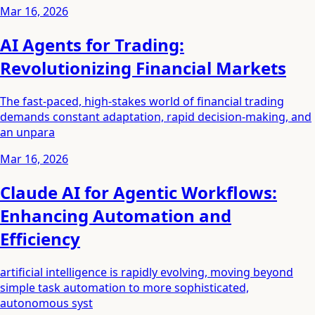
Mar 16, 2026
AI Agents for Trading:
Revolutionizing Financial Markets
The fast-paced, high-stakes world of financial trading
demands constant adaptation, rapid decision-making, and
an unpara
Mar 16, 2026
Claude AI for Agentic Workflows:
Enhancing Automation and
Efficiency
artificial intelligence is rapidly evolving, moving beyond
simple task automation to more sophisticated,
autonomous syst