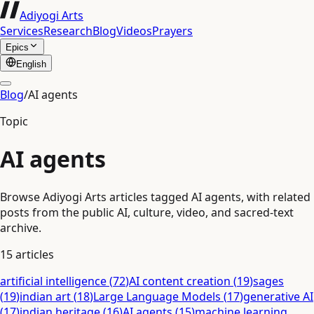
Adiyogi Arts
Services
Research
Blog
Videos
Prayers
Epics
English
Blog
/
AI agents
Topic
AI agents
Browse Adiyogi Arts articles tagged AI agents, with related
posts from the public AI, culture, video, and sacred-text
archive.
15
articles
artificial intelligence
(
72
)
AI content creation
(
19
)
sages
(
19
)
indian art
(
18
)
Large Language Models
(
17
)
generative AI
(
17
)
indian heritage
(
16
)
AI agents
(
15
)
machine learning