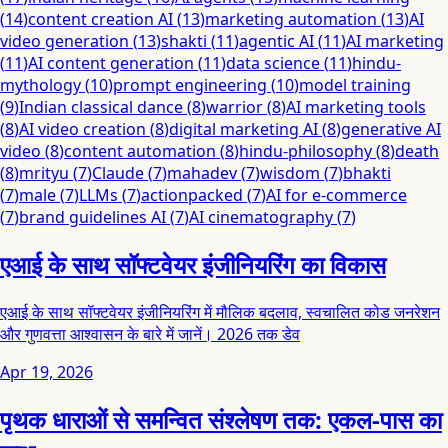
(
14
)
content creation AI
(
13
)
marketing automation
(
13
)
AI
video generation
(
13
)
shakti
(
11
)
agentic AI
(
11
)
AI marketing
(
11
)
AI content generation
(
11
)
data science
(
11
)
hindu-
mythology
(
10
)
prompt engineering
(
10
)
model training
(
9
)
Indian classical dance
(
8
)
warrior
(
8
)
AI marketing tools
(
8
)
AI video creation
(
8
)
digital marketing AI
(
8
)
generative AI
video
(
8
)
content automation
(
8
)
hindu-philosophy
(
8
)
death
(
8
)
mrityu
(
7
)
Claude
(
7
)
mahadev
(
7
)
wisdom
(
7
)
bhakti
(
7
)
male
(
7
)
LLMs
(
7
)
actionpacked
(
7
)
AI for e-commerce
(
7
)
brand guidelines AI
(
7
)
AI cinematography
(
7
)
एआई के साथ सॉफ्टवेयर इंजीनियरिंग का विकास
एआई के साथ सॉफ्टवेयर इंजीनियरिंग में मौलिक बदलाव, स्वचालित कोड जनरेशन
और गुणवत्ता आश्वासन के बारे में जानें। 2026 तक डेव
Apr 19, 2026
पृथक धाराओं से समन्वित संश्लेषण तक: एकल-पास का