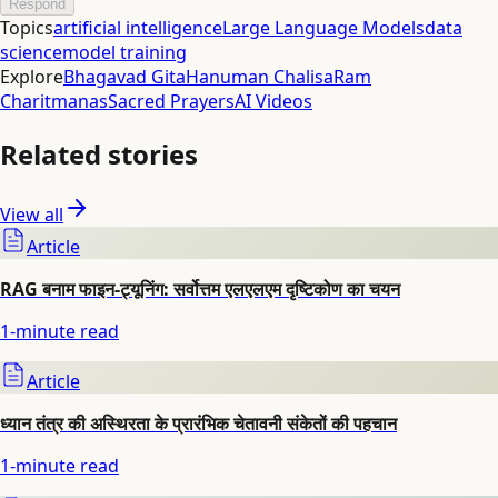
Respond
Topics
artificial intelligence
Large Language Models
data
science
model training
Explore
Bhagavad Gita
Hanuman Chalisa
Ram
Charitmanas
Sacred Prayers
AI Videos
Related stories
View all
Article
RAG बनाम फाइन-ट्यूनिंग: सर्वोत्तम एलएलएम दृष्टिकोण का चयन
1
-minute read
Article
ध्यान तंत्र की अस्थिरता के प्रारंभिक चेतावनी संकेतों की पहचान
1
-minute read