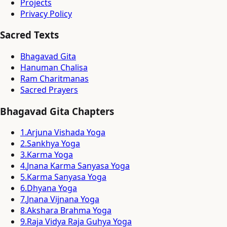
Projects
Privacy Policy
Sacred Texts
Bhagavad Gita
Hanuman Chalisa
Ram Charitmanas
Sacred Prayers
Bhagavad Gita Chapters
1
.
Arjuna Vishada Yoga
2
.
Sankhya Yoga
3
.
Karma Yoga
4
.
Jnana Karma Sanyasa Yoga
5
.
Karma Sanyasa Yoga
6
.
Dhyana Yoga
7
.
Jnana Vijnana Yoga
8
.
Akshara Brahma Yoga
9
.
Raja Vidya Raja Guhya Yoga