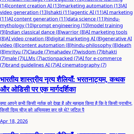
(
14
)
content creation AI
(
13
)
marketing automation
(
13
)
AI
video generation
(
13
)
shakti
(
11
)
agentic AI
(
11
)
AI marketing
(
11
)
AI content generation
(
11
)
data science
(
11
)
hindu-
mythology
(
10
)
prompt engineering
(
10
)
model training
(
9
)
Indian classical dance
(
8
)
warrior
(
8
)
AI marketing tools
(
8
)
AI video creation
(
8
)
digital marketing AI
(
8
)
generative AI
video
(
8
)
content automation
(
8
)
hindu-philosophy
(
8
)
death
(
8
)
mrityu
(
7
)
Claude
(
7
)
mahadev
(
7
)
wisdom
(
7
)
bhakti
(
7
)
male
(
7
)
LLMs
(
7
)
actionpacked
(
7
)
AI for e-commerce
(
7
)
brand guidelines AI
(
7
)
AI cinematography
(
7
)
भारतीय शास्त्रीय नृत्य शैलियाँ: भरतनाट्यम, कथक
और ओडिसी पर एक मार्गदर्शिका
क्या आपने कभी किसी नर्तक को देखा है और महसूस किया है कि वे किसी प्राचीन,
किसी दिव्य चीज़ को अभिव्यक्त कर रहे थे? जटिल पै
Apr 18, 2026