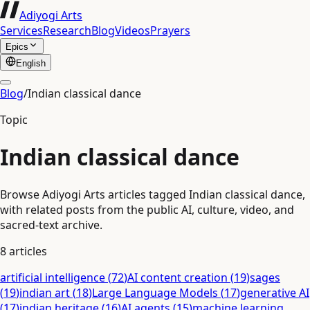
Adiyogi Arts
Services
Research
Blog
Videos
Prayers
Epics
English
Blog
/
Indian classical dance
Topic
Indian classical dance
Browse Adiyogi Arts articles tagged Indian classical dance,
with related posts from the public AI, culture, video, and
sacred-text archive.
8
articles
artificial intelligence
(
72
)
AI content creation
(
19
)
sages
(
19
)
indian art
(
18
)
Large Language Models
(
17
)
generative AI
(
17
)
indian heritage
(
16
)
AI agents
(
15
)
machine learning