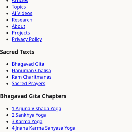
Articles
Topics
AI Videos
Research
About
Projects
Privacy Policy
Sacred Texts
Bhagavad Gita
Hanuman Chalisa
Ram Charitmanas
Sacred Prayers
Bhagavad Gita Chapters
1
.
Arjuna Vishada Yoga
2
.
Sankhya Yoga
3
.
Karma Yoga
4
.
Jnana Karma Sanyasa Yoga